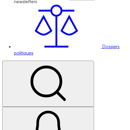
newsletters
Dossiers
politiques