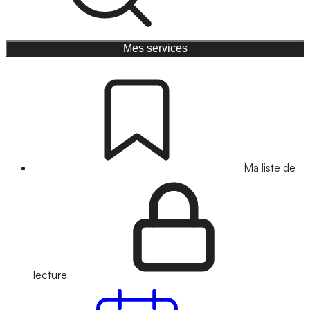
Mes services
Ma liste de
lecture