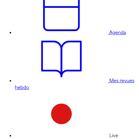
Agenda
Mes revues
hebdo
Live