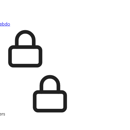
hebdo
ers