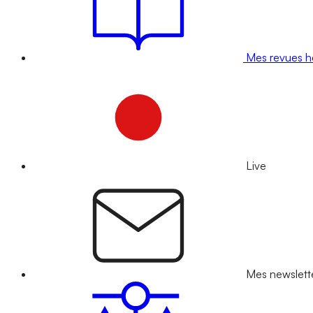
Mes revues 
Live
Mes newslett