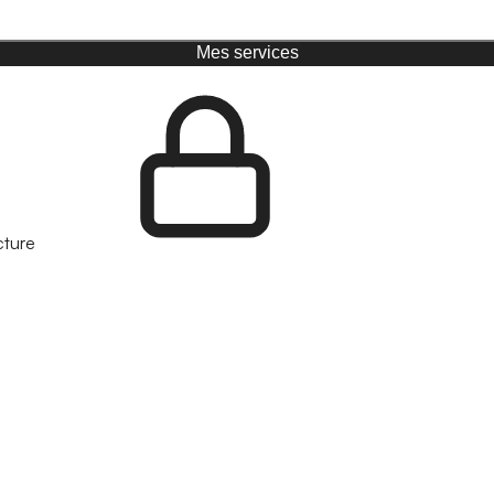
Mes services
cture