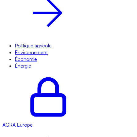
Politique agricole
Environnement
Économie
Énergie
AGRA
Europe