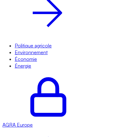
Politique agricole
Environnement
Économie
Énergie
AGRA
Europe