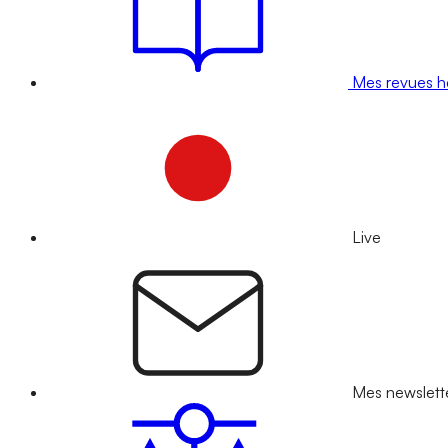
Mes revues 
Live
Mes newslett