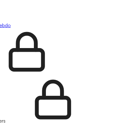
hebdo
ers