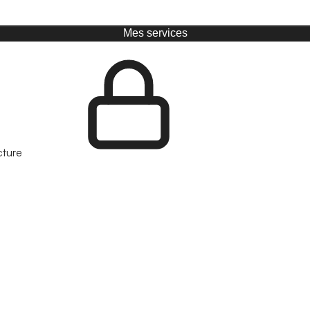
Mes services
cture