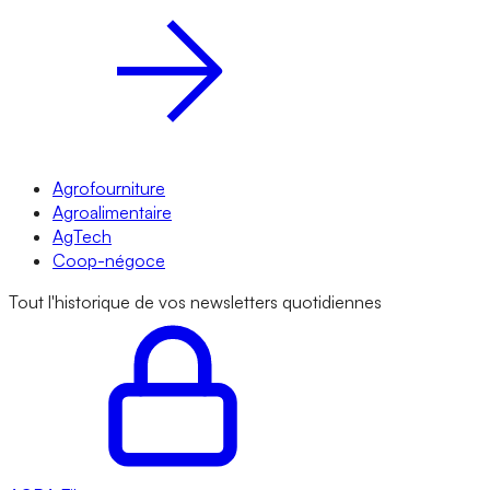
Agrofourniture
Agroalimentaire
AgTech
Coop-négoce
Tout l'historique de vos newsletters quotidiennes