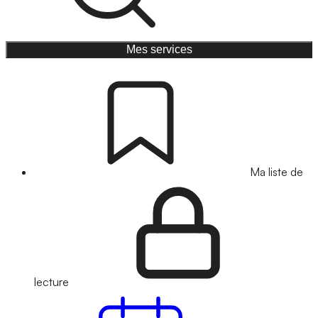
Mes services
Ma liste de
lecture