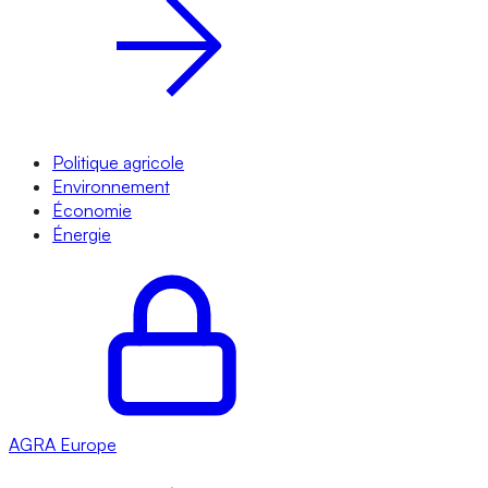
Politique agricole
Environnement
Économie
Énergie
AGRA
Europe