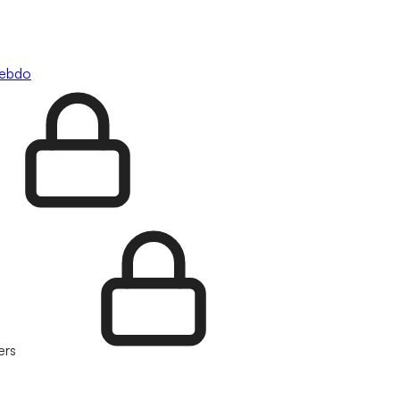
hebdo
ers