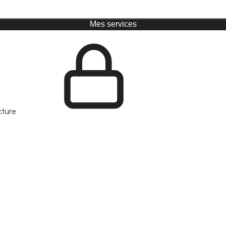
Mes services
cture