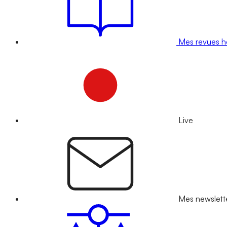
Mes revues 
Live
Mes newslett