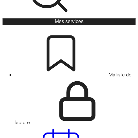
Mes services
Ma liste de
lecture