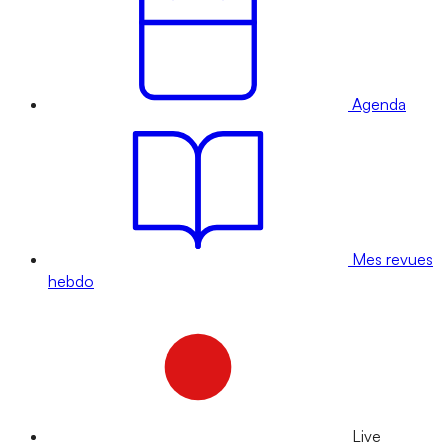
Agenda
Mes revues
hebdo
Live