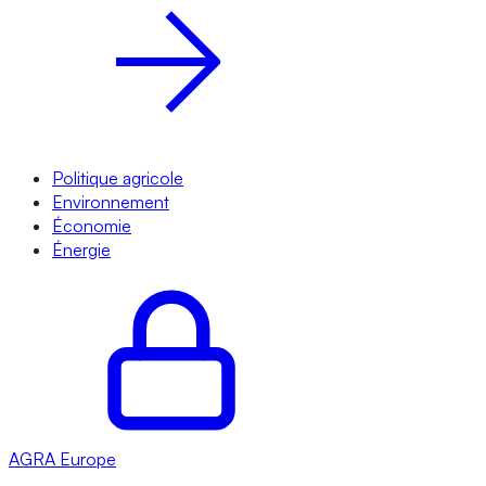
Politique agricole
Environnement
Économie
Énergie
AGRA
Europe