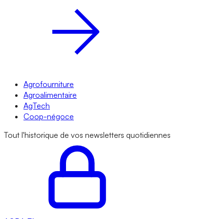
Agrofourniture
Agroalimentaire
AgTech
Coop-négoce
Tout l'historique de vos newsletters quotidiennes