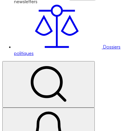
newsletters
Dossiers
politiques