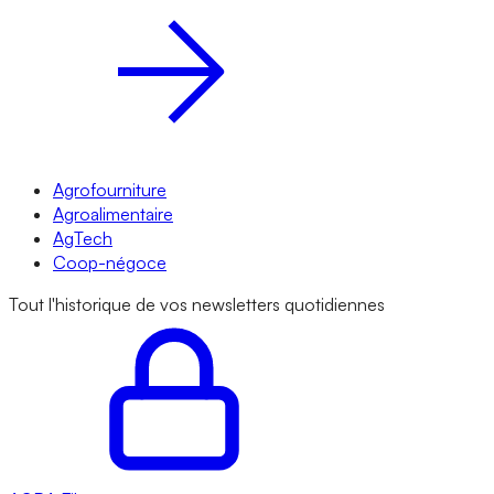
Agrofourniture
Agroalimentaire
AgTech
Coop-négoce
Tout l'historique de vos newsletters quotidiennes