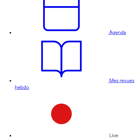
Agenda
Mes revues
hebdo
Live