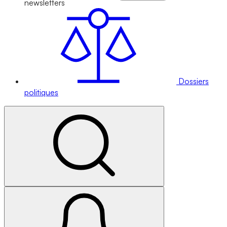
newsletters
Dossiers
politiques