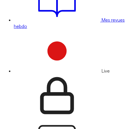
Mes revues
hebdo
Live