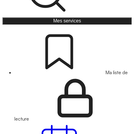
Mes services
Ma liste de
lecture