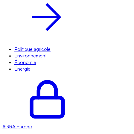
Politique agricole
Environnement
Économie
Énergie
AGRA
Europe