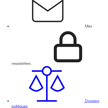
Mes
newsletters
Dossiers
politiques