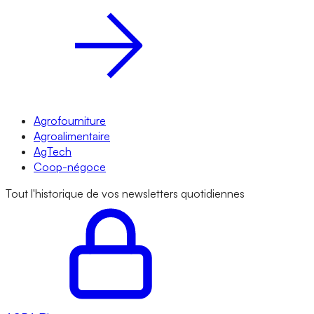
Agrofourniture
Agroalimentaire
AgTech
Coop-négoce
Tout l'historique de vos newsletters quotidiennes