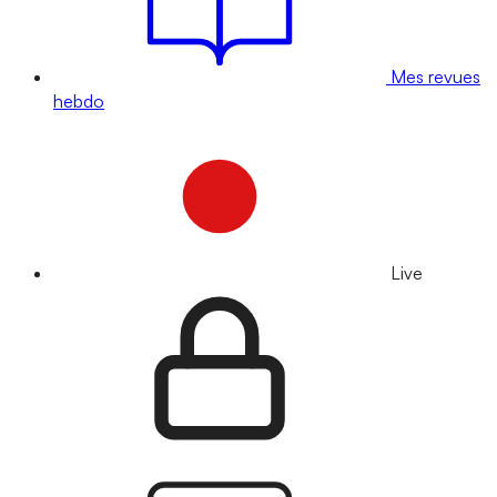
Mes revues
hebdo
Live