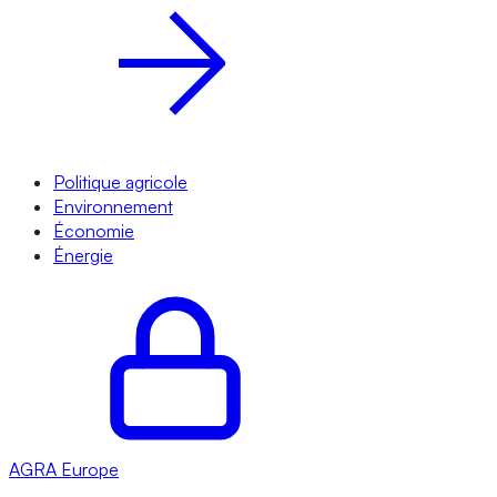
Politique agricole
Environnement
Économie
Énergie
AGRA
Europe