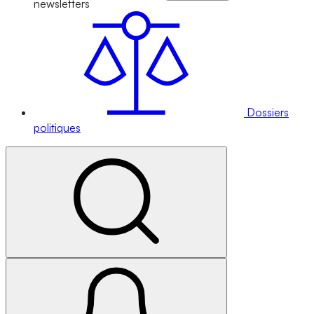
newsletters
Dossiers
politiques