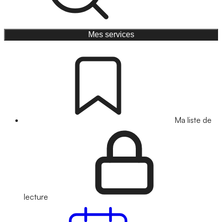
Mes services
Ma liste de
lecture