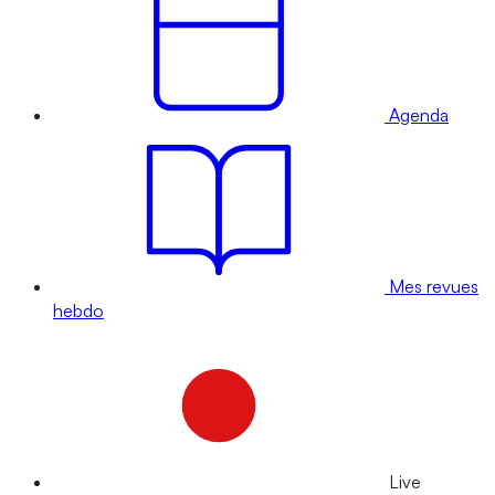
Agenda
Mes revues
hebdo
Live