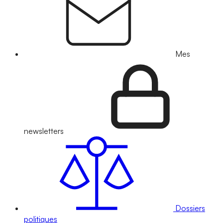
Mes
newsletters
Dossiers
politiques