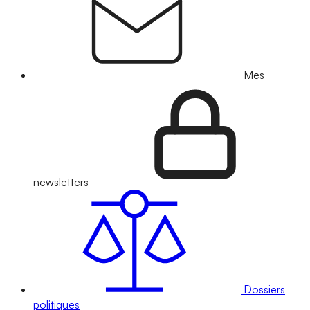
Mes
newsletters
Dossiers
politiques