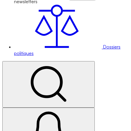
newsletters
Dossiers
politiques