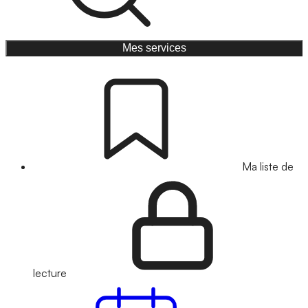
Mes services
Ma liste de
lecture