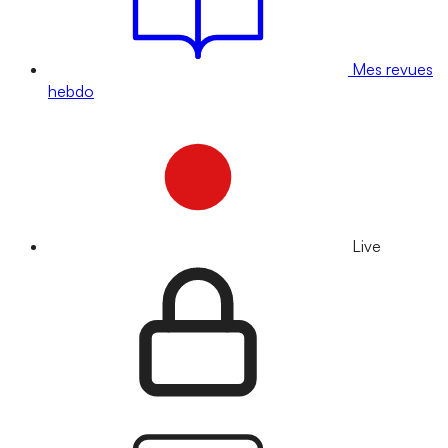
Mes revues
hebdo
Live