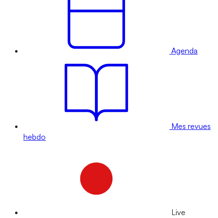
Agenda
Mes revues
hebdo
Live