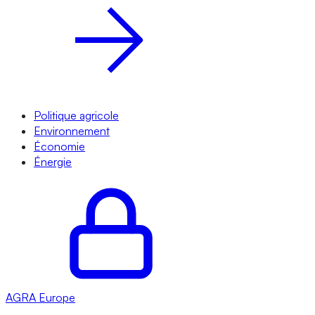
Politique agricole
Environnement
Économie
Énergie
AGRA
Europe