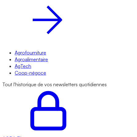
Agrofourniture
Agroalimentaire
AgTech
Coop-négoce
Tout l'historique de vos newsletters quotidiennes