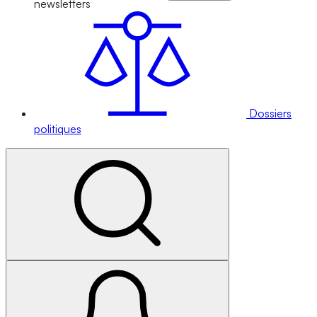
newsletters
Dossiers
politiques