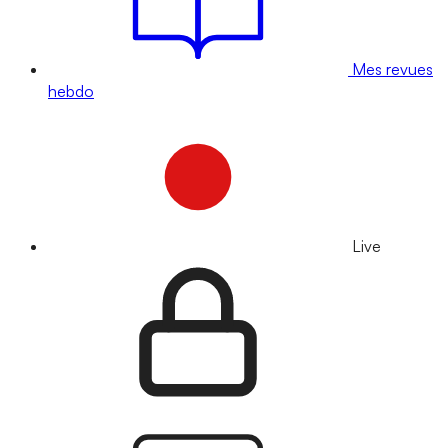
Mes revues
hebdo
Live