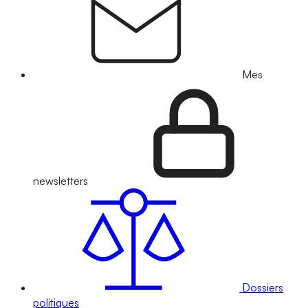
Mes
newsletters
Dossiers
politiques