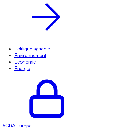
Politique agricole
Environnement
Économie
Énergie
AGRA
Europe