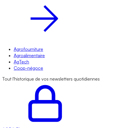
Agrofourniture
Agroalimentaire
AgTech
Coop-négoce
Tout l'historique de vos newsletters quotidiennes