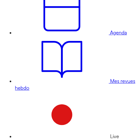
Agenda
Mes revues
hebdo
Live