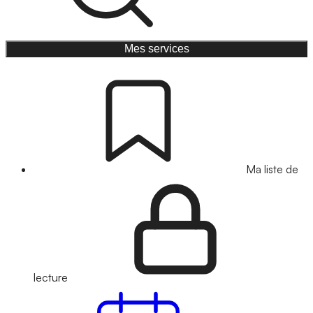
Mes services
Ma liste de
lecture