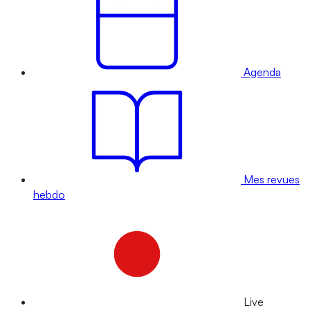
Agenda
Mes revues
hebdo
Live