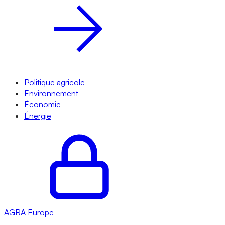
Politique agricole
Environnement
Économie
Énergie
AGRA
Europe