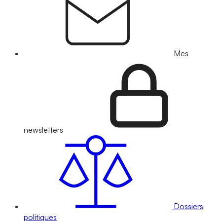
Mes
newsletters
Dossiers
politiques