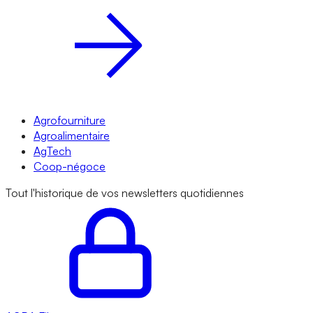
Agrofourniture
Agroalimentaire
AgTech
Coop-négoce
Tout l'historique de vos newsletters quotidiennes