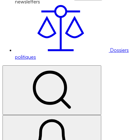
newsletters
Dossiers
politiques