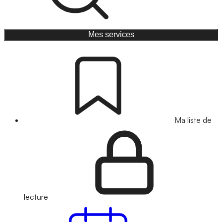
Mes services
Ma liste de
lecture