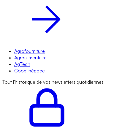
Agrofourniture
Agroalimentaire
AgTech
Coop-négoce
Tout l'historique de vos newsletters quotidiennes