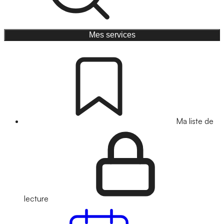
Mes services
Ma liste de
lecture