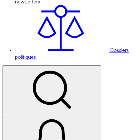
newsletters
Dossiers
politiques