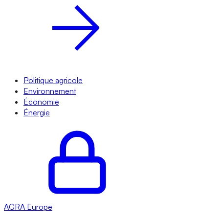
Politique agricole
Environnement
Économie
Énergie
AGRA
Europe