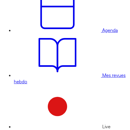
Agenda
Mes revues
hebdo
Live