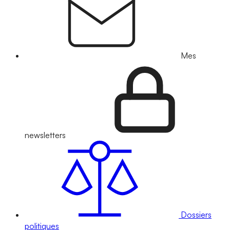
Mes
newsletters
Dossiers
politiques