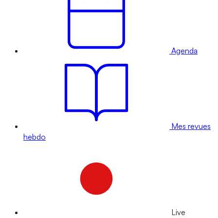
Agenda
Mes revues
hebdo
Live