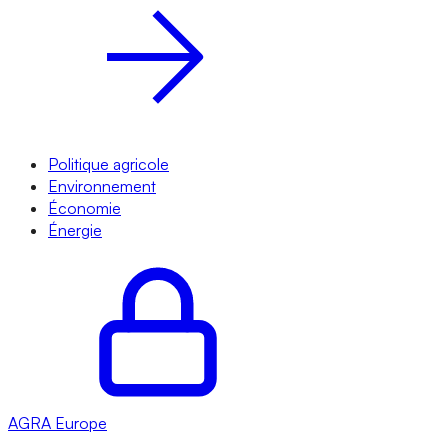
Politique agricole
Environnement
Économie
Énergie
AGRA
Europe