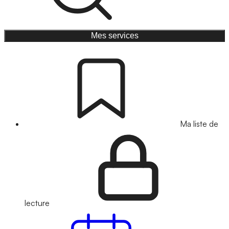
Mes services
Ma liste de
lecture