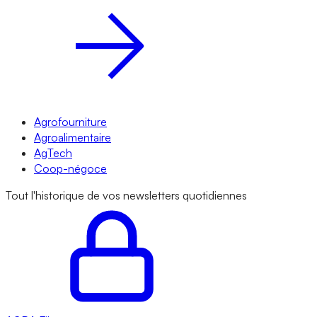
Agrofourniture
Agroalimentaire
AgTech
Coop-négoce
Tout l'historique de vos newsletters quotidiennes