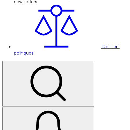
newsletters
Dossiers
politiques