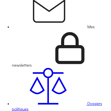
Mes
newsletters
Dossiers
politiques