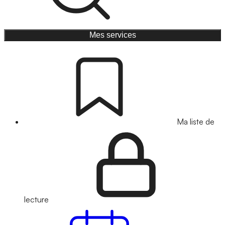
Mes services
Ma liste de
lecture