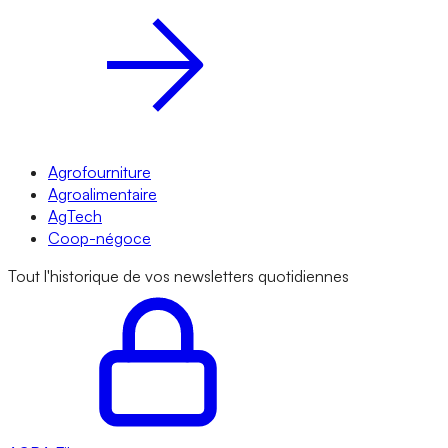
Agrofourniture
Agroalimentaire
AgTech
Coop-négoce
Tout l'historique de vos newsletters quotidiennes