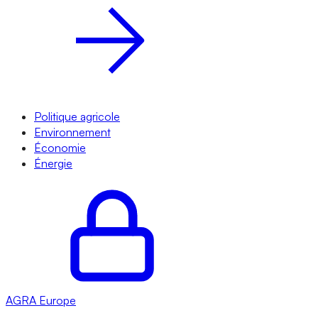
Politique agricole
Environnement
Économie
Énergie
AGRA
Europe