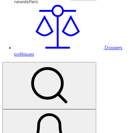
newsletters
Dossiers
politiques