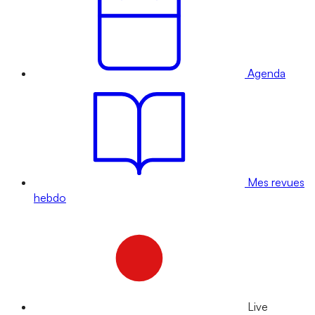
Agenda
Mes revues
hebdo
Live