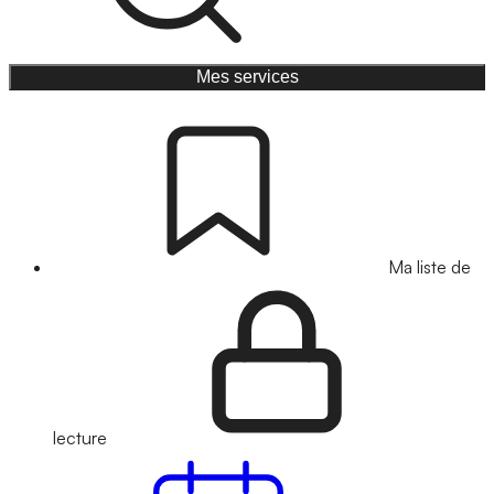
Mes services
Ma liste de
lecture