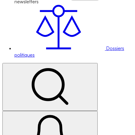
newsletters
Dossiers
politiques