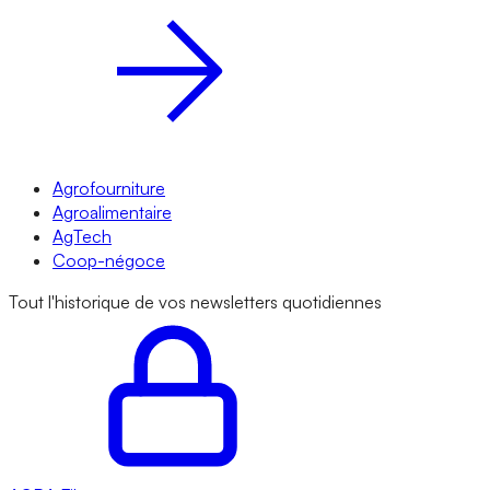
Agrofourniture
Agroalimentaire
AgTech
Coop-négoce
Tout l'historique de vos newsletters quotidiennes