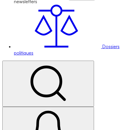
newsletters
Dossiers
politiques