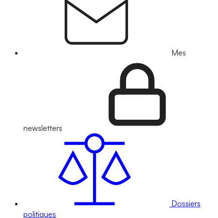
Mes
newsletters
Dossiers
politiques