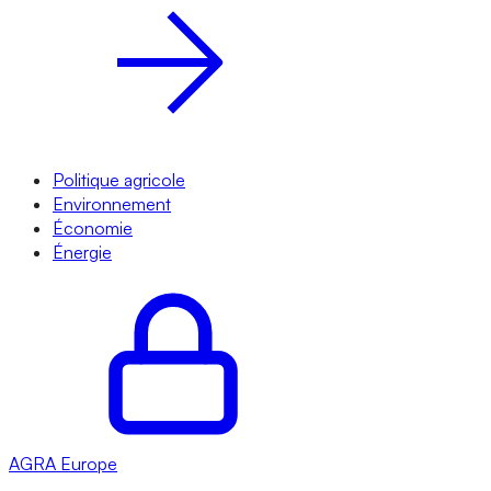
Politique agricole
Environnement
Économie
Énergie
AGRA
Europe