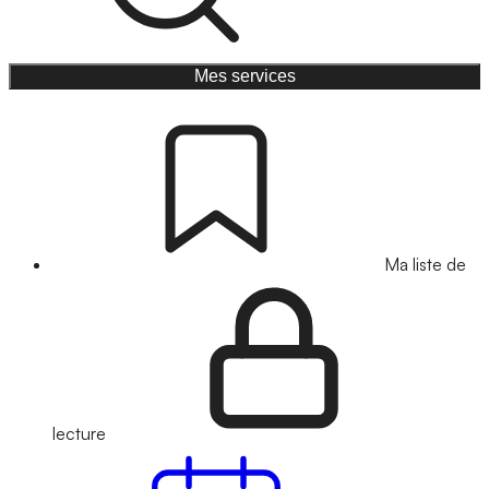
Mes services
Ma liste de
lecture