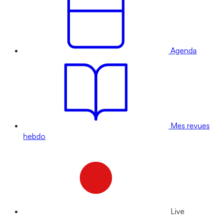
Agenda
Mes revues
hebdo
Live