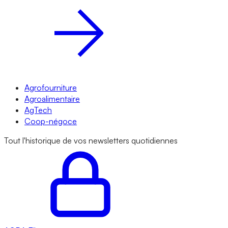
Agrofourniture
Agroalimentaire
AgTech
Coop-négoce
Tout l'historique de vos newsletters quotidiennes