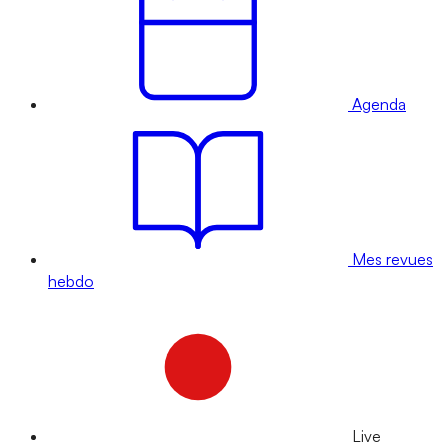
Agenda
Mes revues
hebdo
Live