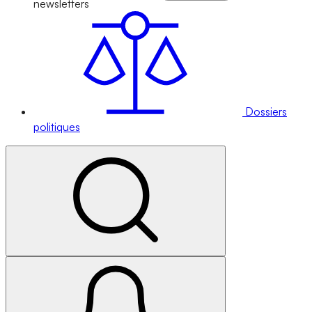
newsletters
Dossiers
politiques