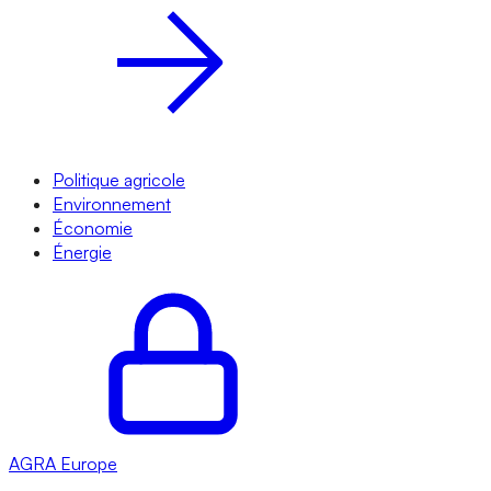
Politique agricole
Environnement
Économie
Énergie
AGRA
Europe