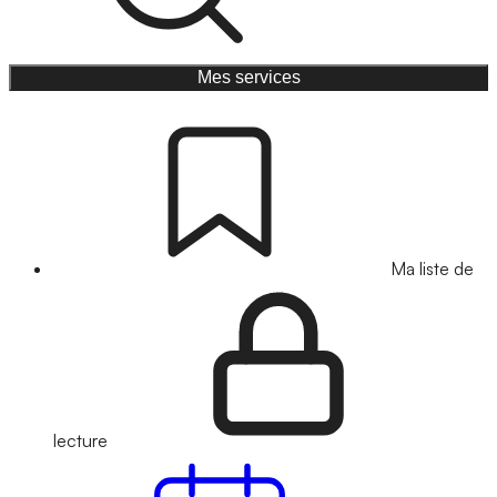
Mes services
Ma liste de
lecture