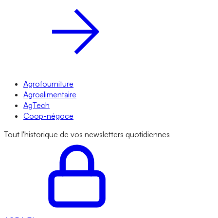
Agrofourniture
Agroalimentaire
AgTech
Coop-négoce
Tout l'historique de vos newsletters quotidiennes