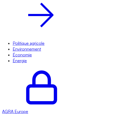
Politique agricole
Environnement
Économie
Énergie
AGRA
Europe