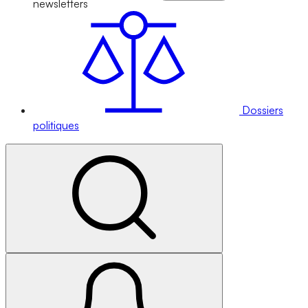
newsletters
Dossiers
politiques