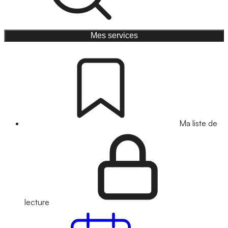
Mes services
Ma liste de
lecture