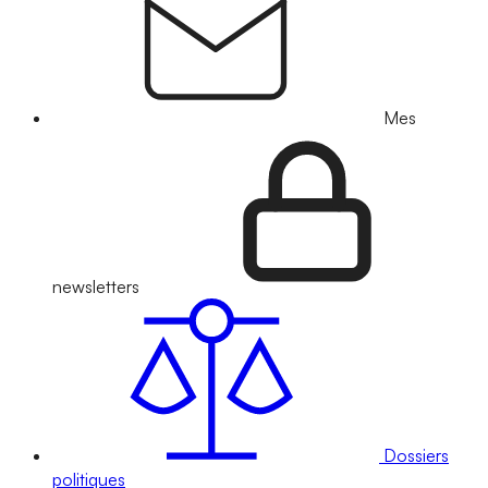
Mes
newsletters
Dossiers
politiques