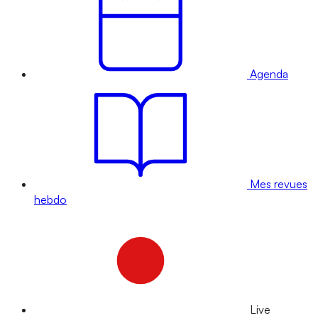
Agenda
Mes revues
hebdo
Live