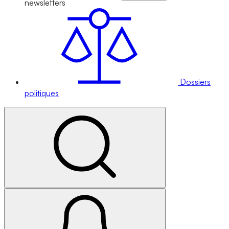
newsletters
Dossiers
politiques