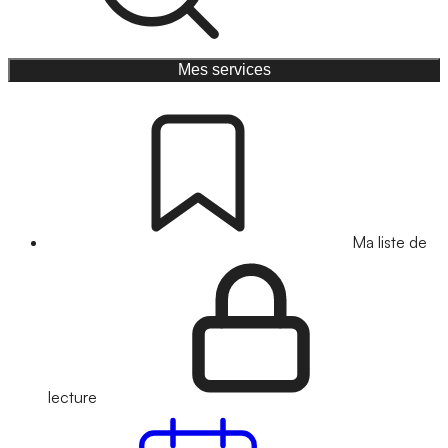
Mes services
Ma liste de
lecture