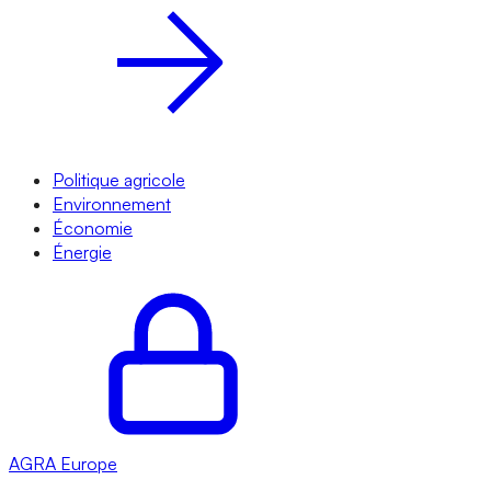
Politique agricole
Environnement
Économie
Énergie
AGRA
Europe