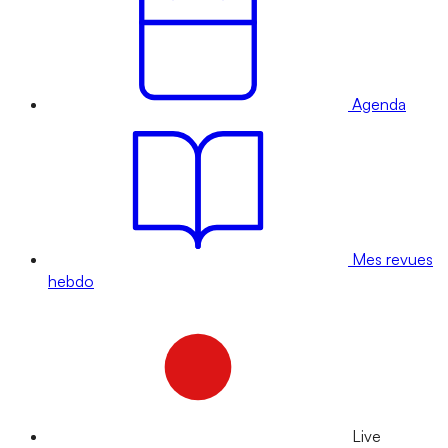
Agenda
Mes revues
hebdo
Live