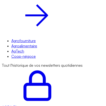
Agrofourniture
Agroalimentaire
AgTech
Coop-négoce
Tout l'historique de vos newsletters quotidiennes