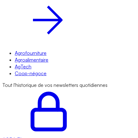
Agrofourniture
Agroalimentaire
AgTech
Coop-négoce
Tout l'historique de vos newsletters quotidiennes