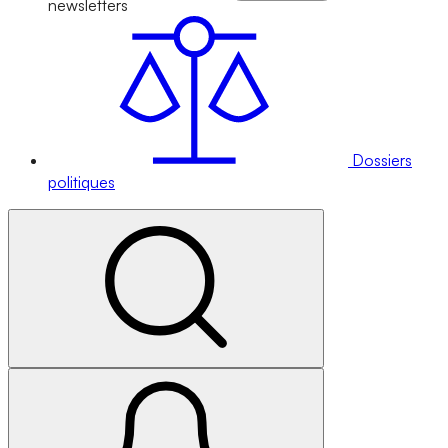
newsletters
Dossiers
politiques