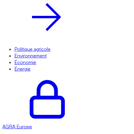
Politique agricole
Environnement
Économie
Énergie
AGRA
Europe