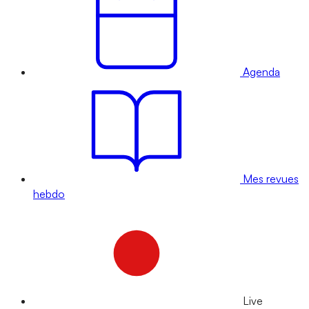
Agenda
Mes revues
hebdo
Live