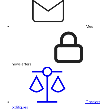
Mes
newsletters
Dossiers
politiques