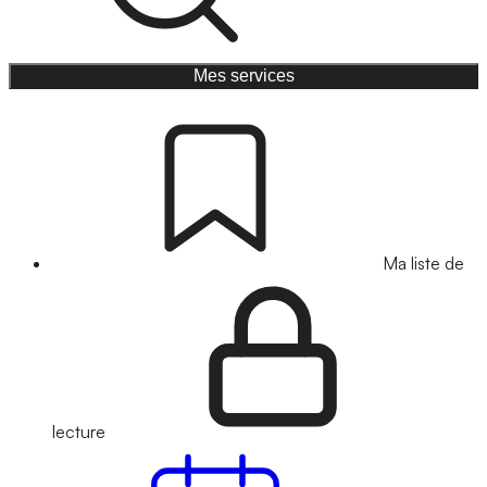
Mes services
Ma liste de
lecture