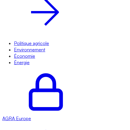
Politique agricole
Environnement
Économie
Énergie
AGRA
Europe