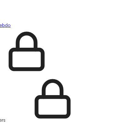
hebdo
ers