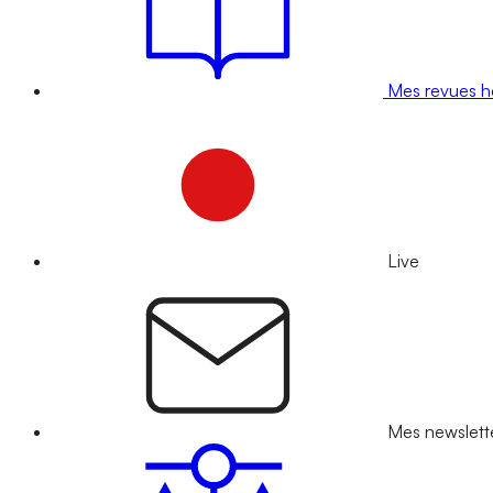
Mes revues 
Live
Mes newslett