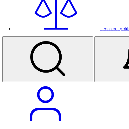
Dossiers poli