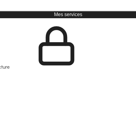
Mes services
cture