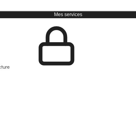
Mes services
cture