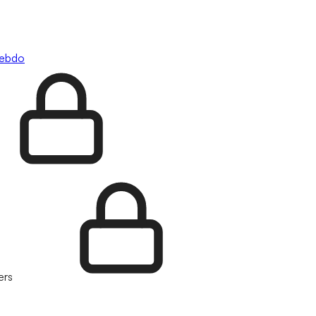
hebdo
ers