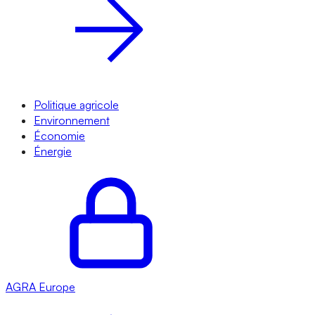
Politique agricole
Environnement
Économie
Énergie
AGRA
Europe