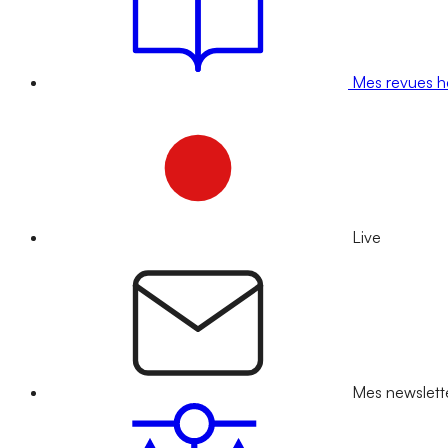
Mes revues 
Live
Mes newslett