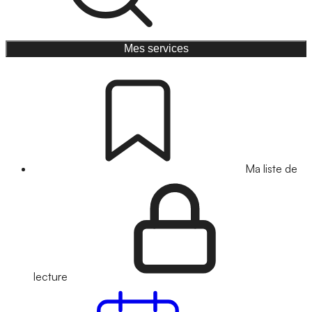
Mes services
Ma liste de
lecture