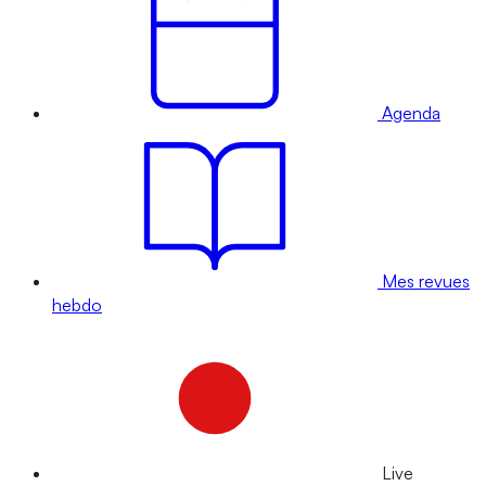
Agenda
Mes revues
hebdo
Live