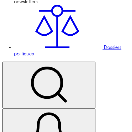
newsletters
Dossiers
politiques