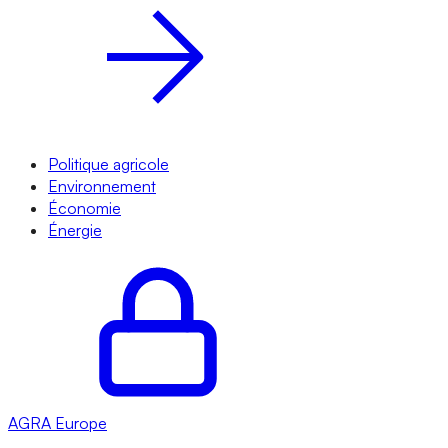
Politique agricole
Environnement
Économie
Énergie
AGRA
Europe