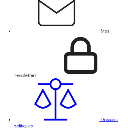
Mes
newsletters
Dossiers
politiques