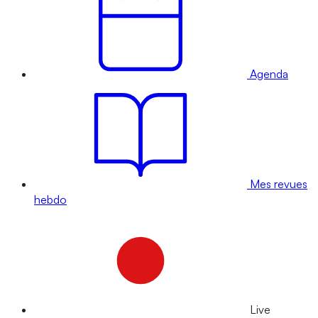
Agenda
Mes revues
hebdo
Live