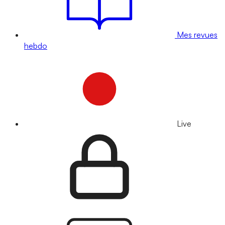
Mes revues
hebdo
Live