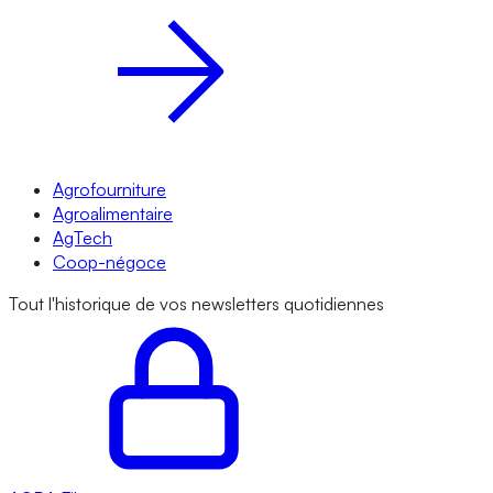
Agrofourniture
Agroalimentaire
AgTech
Coop-négoce
Tout l'historique de vos newsletters quotidiennes