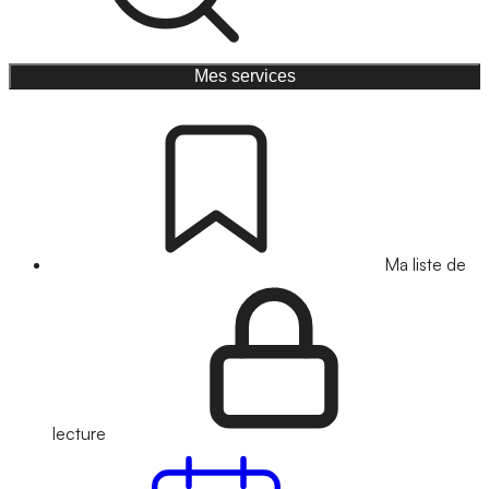
Mes services
Ma liste de
lecture