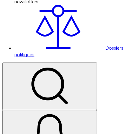
newsletters
Dossiers
politiques