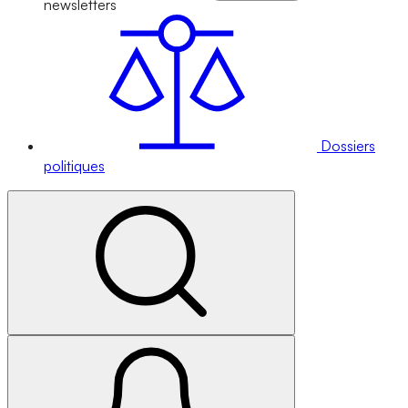
newsletters
Dossiers
politiques