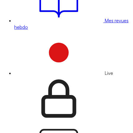
Mes revues
hebdo
Live