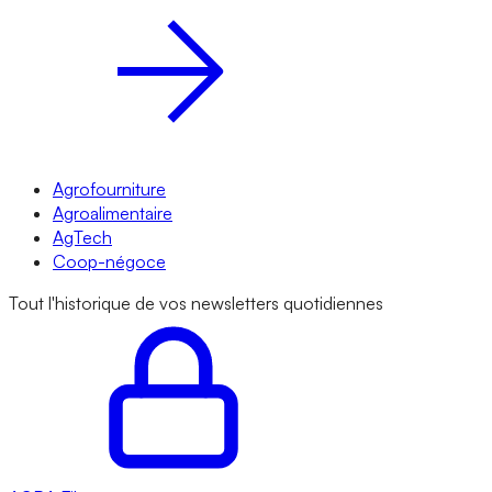
Agrofourniture
Agroalimentaire
AgTech
Coop-négoce
Tout l'historique de vos newsletters quotidiennes