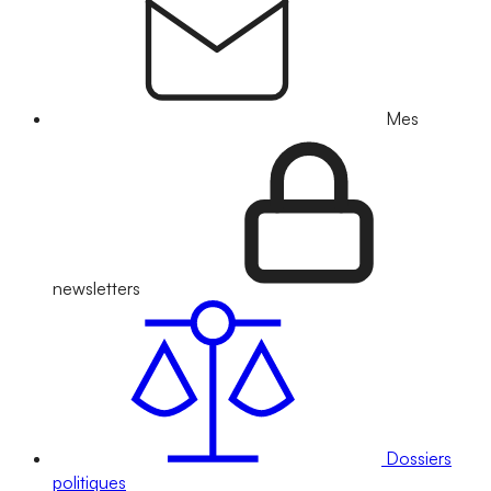
Mes
newsletters
Dossiers
politiques