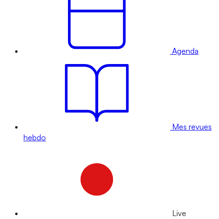
Agenda
Mes revues
hebdo
Live