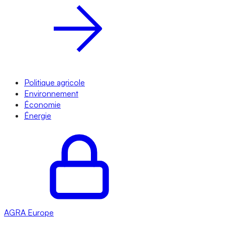
Politique agricole
Environnement
Économie
Énergie
AGRA
Europe