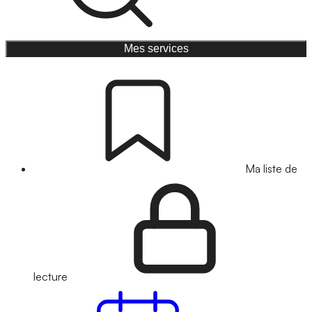
Mes services
Ma liste de
lecture