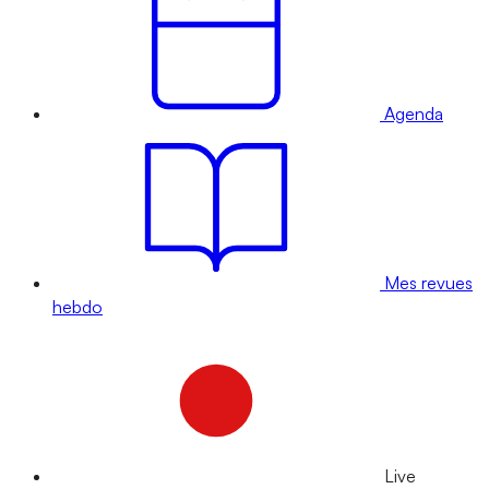
Agenda
Mes revues
hebdo
Live