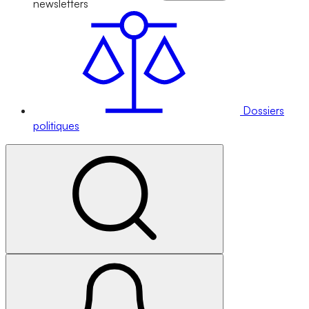
newsletters
Dossiers
politiques