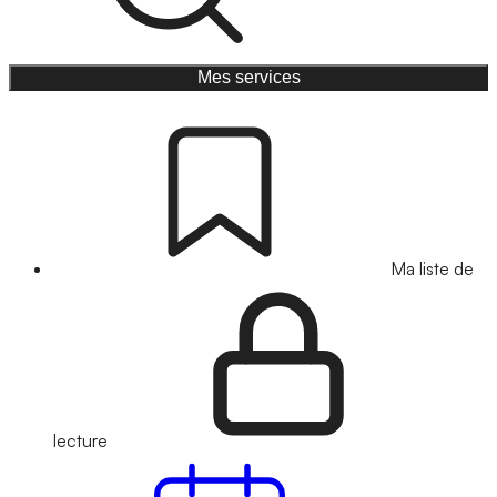
Mes services
Ma liste de
lecture