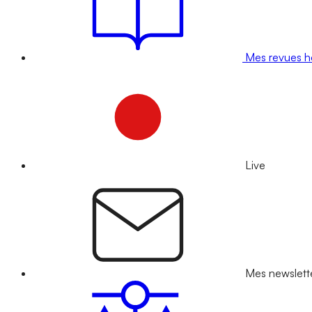
Mes revues 
Live
Mes newslett