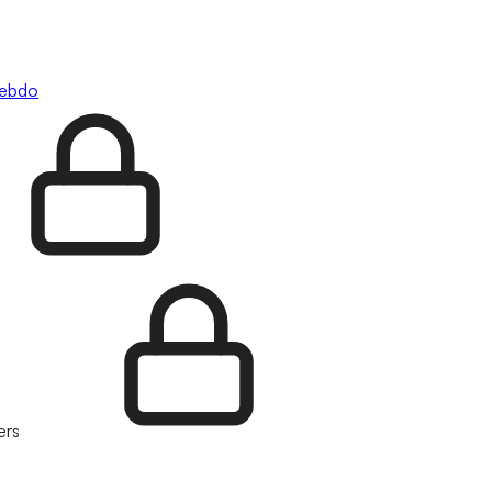
hebdo
ers