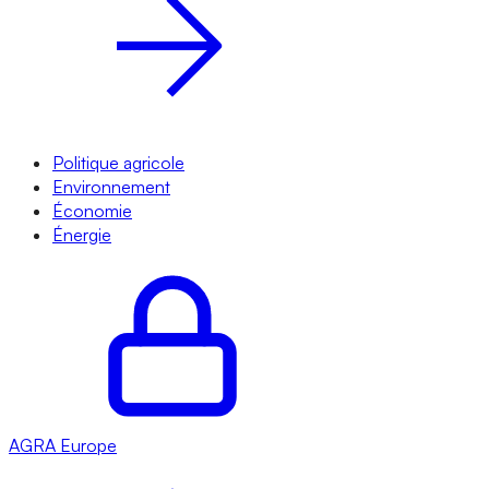
Politique agricole
Environnement
Économie
Énergie
AGRA
Europe