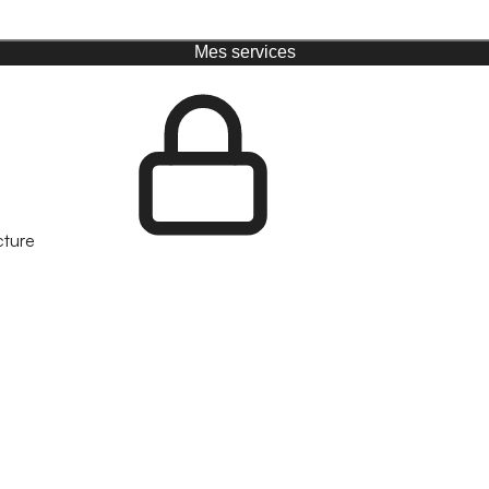
Mes services
cture