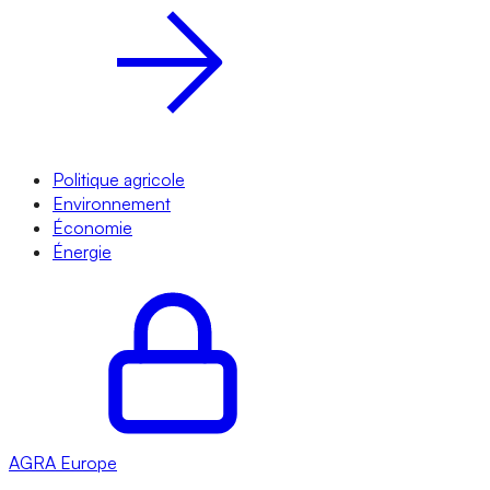
Politique agricole
Environnement
Économie
Énergie
AGRA
Europe