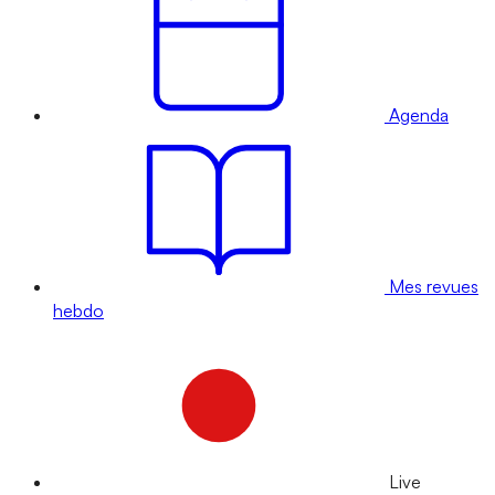
Agenda
Mes revues
hebdo
Live