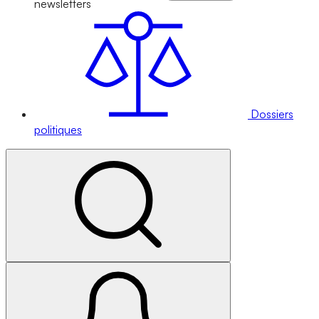
newsletters
Dossiers
politiques