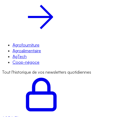
Agrofourniture
Agroalimentaire
AgTech
Coop-négoce
Tout l'historique de vos newsletters quotidiennes