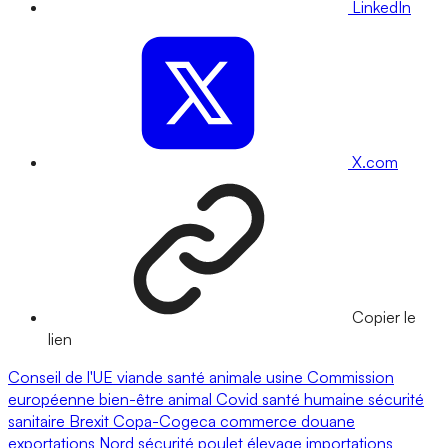
LinkedIn
X.com
Copier le
lien
Conseil de l'UE
viande
santé animale
usine
Commission
européenne
bien-être animal
Covid
santé humaine
sécurité
sanitaire
Brexit
Copa-Cogeca
commerce
douane
exportations
Nord
sécurité
poulet
élevage
importations