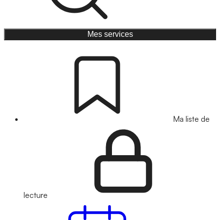
Mes services
Ma liste de
lecture