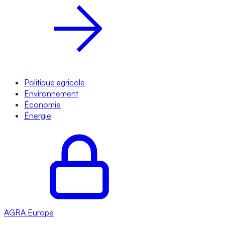
Politique agricole
Environnement
Économie
Énergie
AGRA
Europe