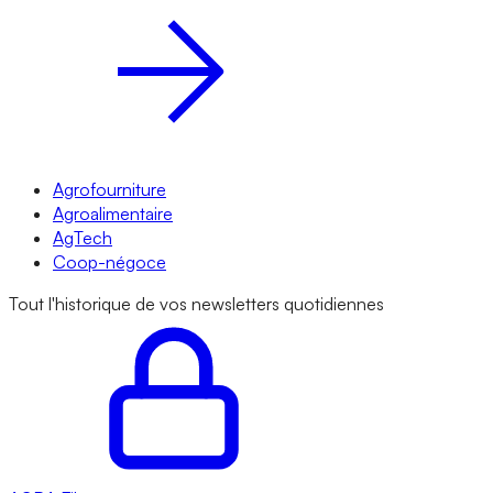
Agrofourniture
Agroalimentaire
AgTech
Coop-négoce
Tout l'historique de vos newsletters quotidiennes