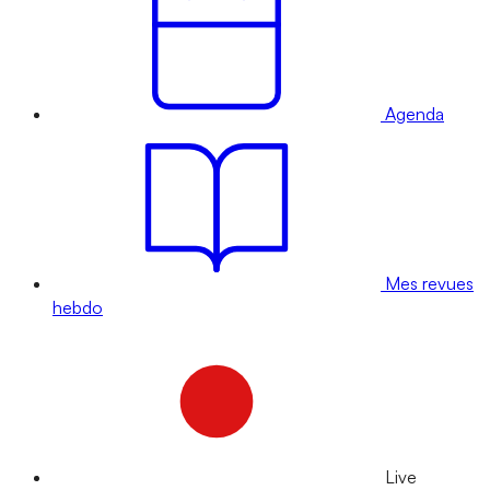
Agenda
Mes revues
hebdo
Live