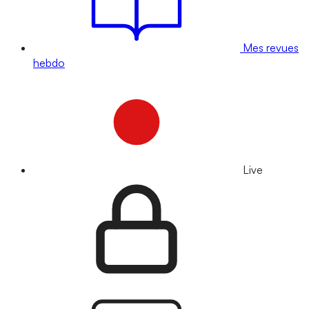
Mes revues
hebdo
Live