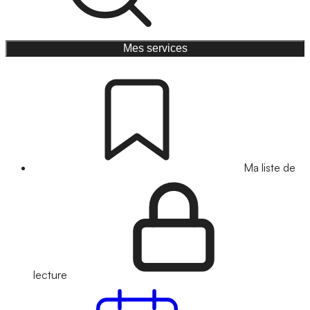
Mes services
Ma liste de
lecture