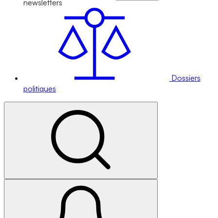
newsletters
Dossiers
politiques