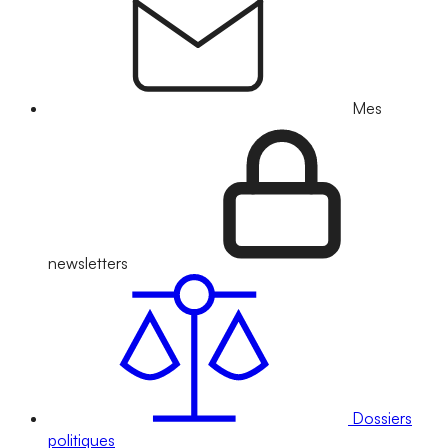
Mes
newsletters
Dossiers
politiques