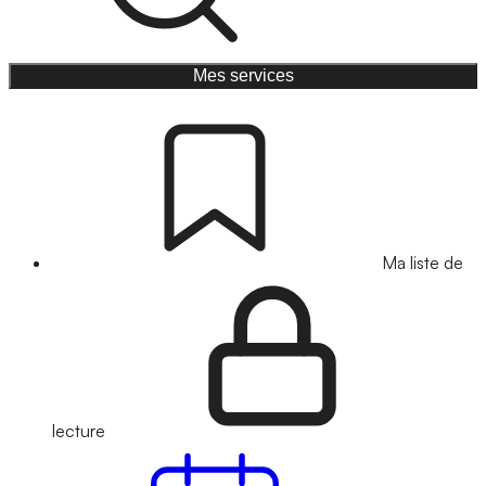
Mes services
Ma liste de
lecture