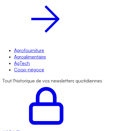
Agrofourniture
Agroalimentaire
AgTech
Coop-négoce
Tout l'historique de vos newsletters quotidiennes