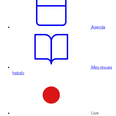
Agenda
Mes revues
hebdo
Live