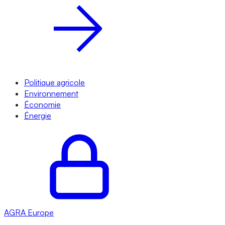
Politique agricole
Environnement
Économie
Énergie
AGRA
Europe