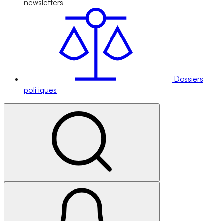
newsletters
Dossiers
politiques