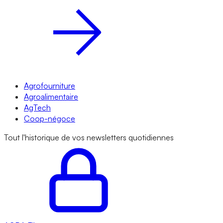
Agrofourniture
Agroalimentaire
AgTech
Coop-négoce
Tout l'historique de vos newsletters quotidiennes