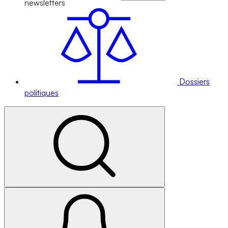
newsletters
Dossiers
politiques