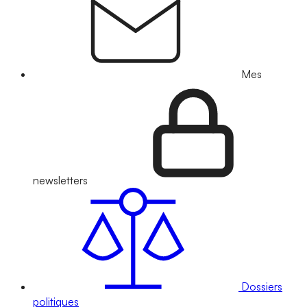
Mes
newsletters
Dossiers
politiques