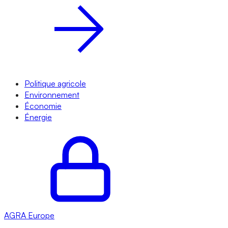
Politique agricole
Environnement
Économie
Énergie
AGRA
Europe