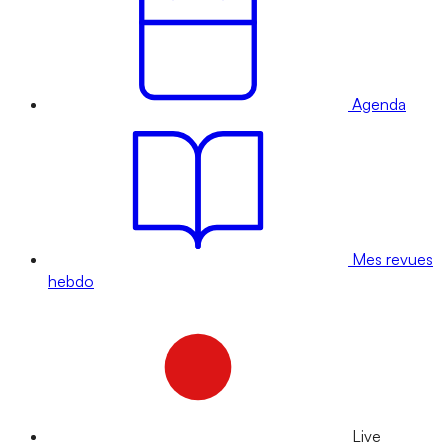
Agenda
Mes revues
hebdo
Live