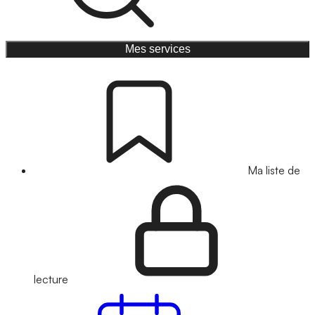
Mes services
Ma liste de
lecture