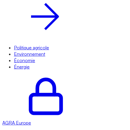
Politique agricole
Environnement
Économie
Énergie
AGRA
Europe