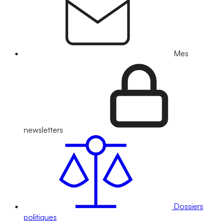
Mes
newsletters
Dossiers
politiques