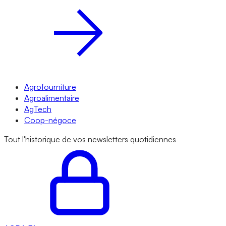
Agrofourniture
Agroalimentaire
AgTech
Coop-négoce
Tout l'historique de vos newsletters quotidiennes