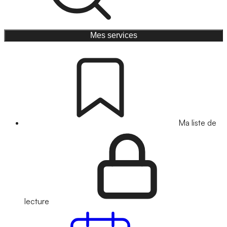
Mes services
Ma liste de
lecture