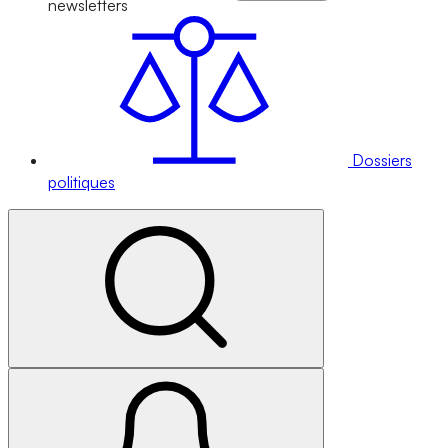
newsletters
Dossiers
politiques