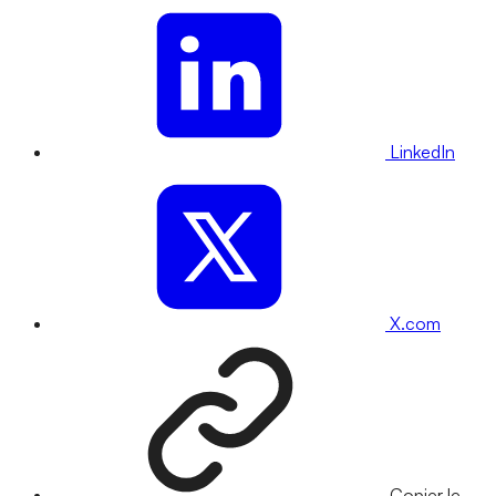
LinkedIn
X.com
Copier le