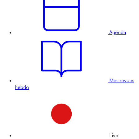
Agenda
Mes revues
hebdo
Live