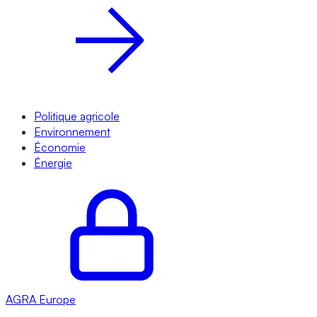
Politique agricole
Environnement
Économie
Énergie
AGRA
Europe