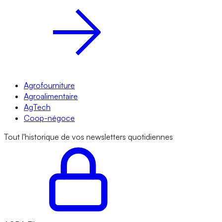
Agrofourniture
Agroalimentaire
AgTech
Coop-négoce
Tout l'historique de vos newsletters quotidiennes