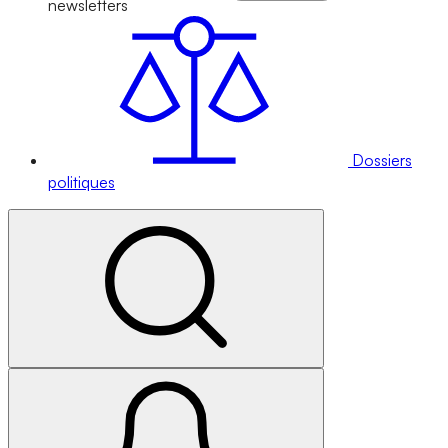
newsletters
Dossiers
politiques