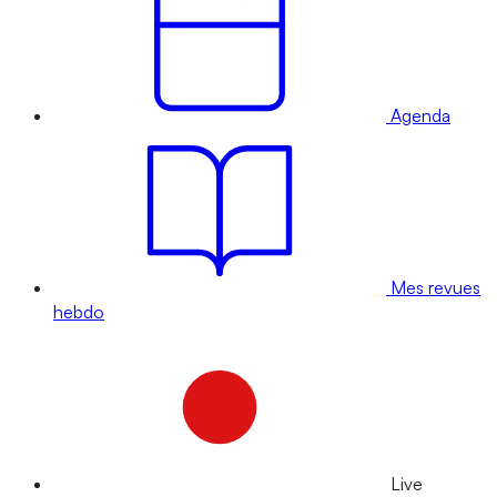
Agenda
Mes revues
hebdo
Live