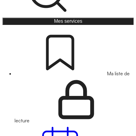
Mes services
Ma liste de
lecture