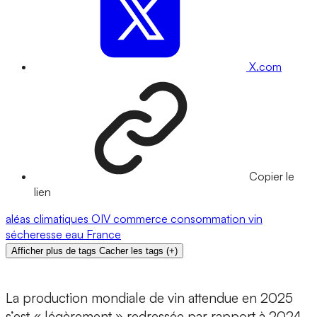
X.com
Copier le
lien
aléas climatiques
OIV
commerce
consommation
vin
sécheresse
eau
France
Afficher plus de tags
Cacher les tags
(
+
)
La production mondiale de vin attendue en 2025
s’est « légèrement » redressée par rapport à 2024,