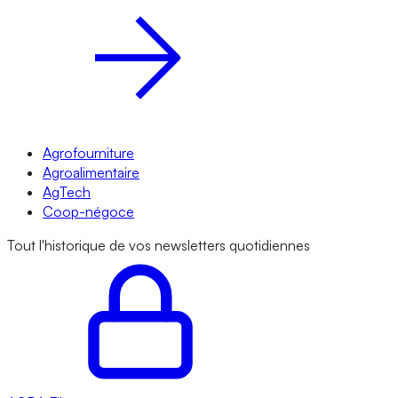
Agrofourniture
Agroalimentaire
AgTech
Coop-négoce
Tout l'historique de vos newsletters quotidiennes