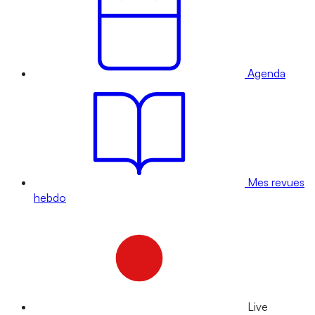
Agenda
Mes revues
hebdo
Live