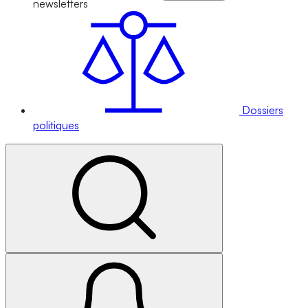
newsletters
Dossiers
politiques