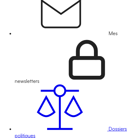
Mes
newsletters
Dossiers
politiques