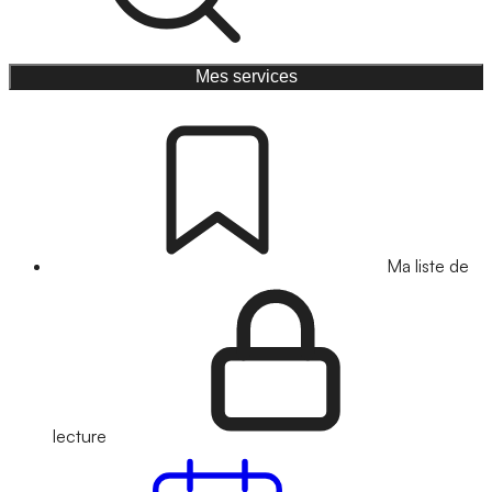
Mes services
Ma liste de
lecture