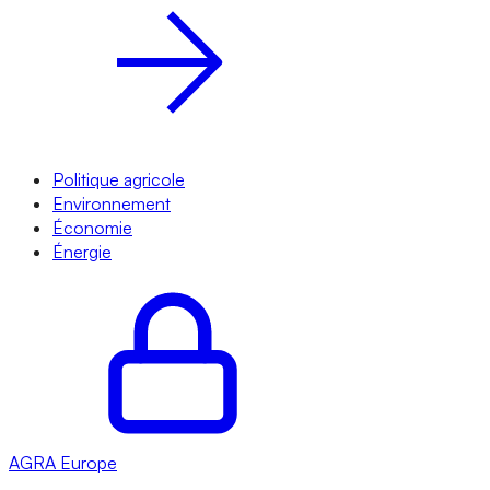
Politique agricole
Environnement
Économie
Énergie
AGRA
Europe