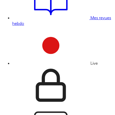
Mes revues
hebdo
Live