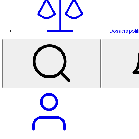
Dossiers poli