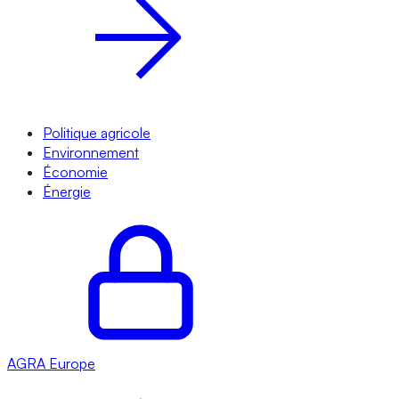
Politique agricole
Environnement
Économie
Énergie
AGRA
Europe