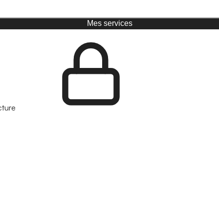
Mes services
cture