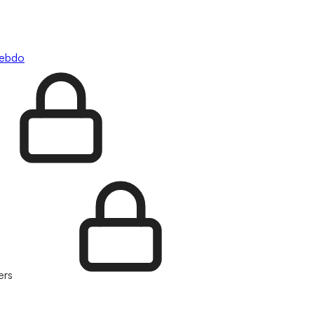
hebdo
ers