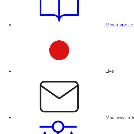
Mes revues 
Live
Mes newslett