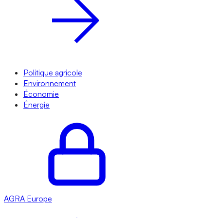
Politique agricole
Environnement
Économie
Énergie
AGRA
Europe