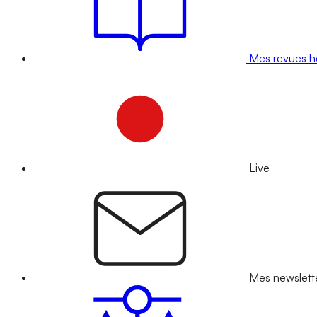
Mes revues 
Live
Mes newslett