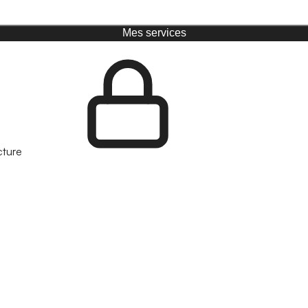
Mes services
cture