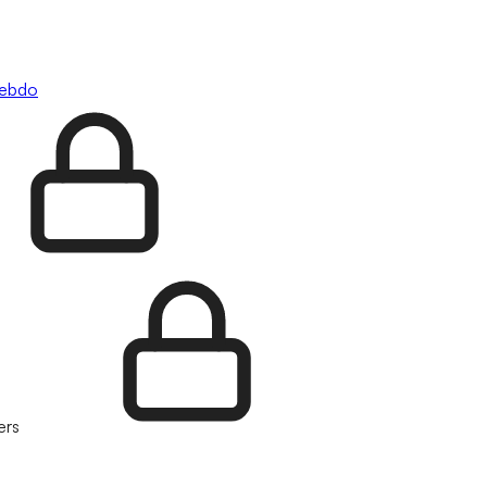
hebdo
ers