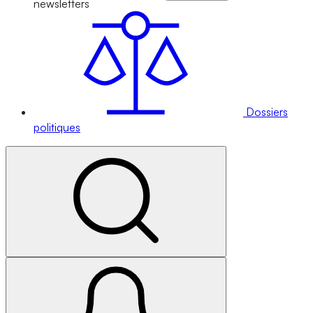
newsletters
Dossiers
politiques