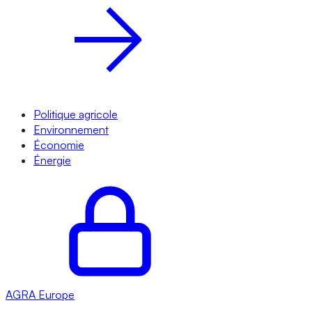
Politique agricole
Environnement
Économie
Énergie
AGRA
Europe