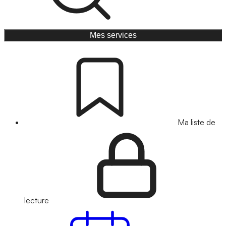
Mes services
Ma liste de
lecture