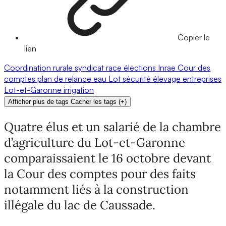
Copier le
lien
Coordination rurale
syndicat
race
élections
Inrae
Cour des
comptes
plan de relance
eau
Lot
sécurité
élevage
entreprises
Lot-et-Garonne
irrigation
Afficher plus de tags
Cacher les tags
(
+
)
Quatre élus et un salarié de la chambre
d’agriculture du Lot-et-Garonne
comparaissaient le 16 octobre devant
la Cour des comptes pour des faits
notamment liés à la construction
illégale du lac de Caussade.