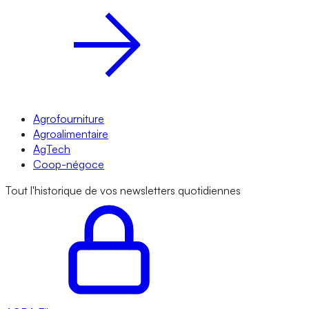
Agrofourniture
Agroalimentaire
AgTech
Coop-négoce
Tout l'historique de vos newsletters quotidiennes