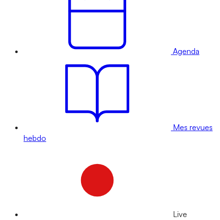
Agenda
Mes revues
hebdo
Live