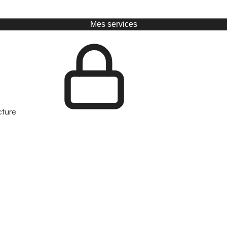
Mes services
cture