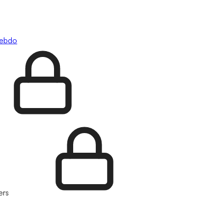
hebdo
ers