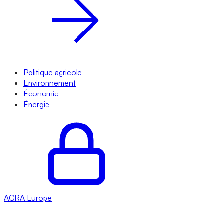
Politique agricole
Environnement
Économie
Énergie
AGRA
Europe