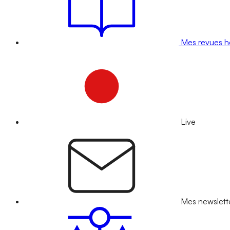
Mes revues 
Live
Mes newslett