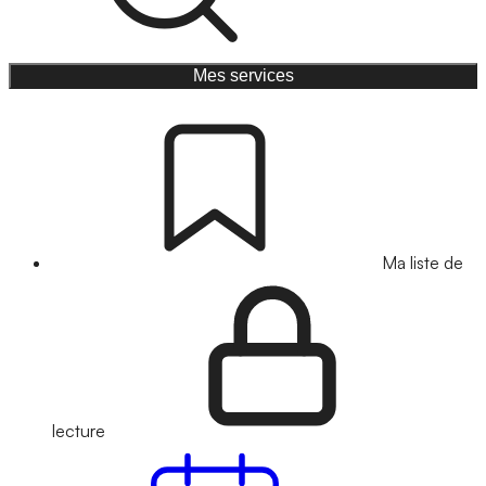
Mes services
Ma liste de
lecture