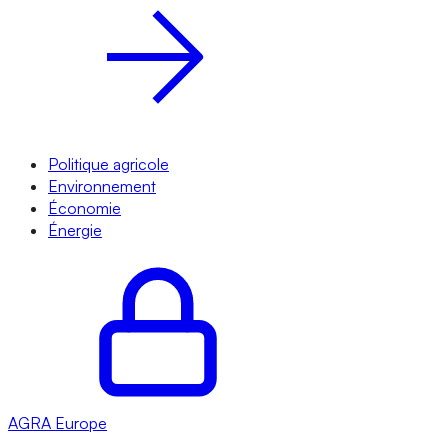
Politique agricole
Environnement
Économie
Énergie
AGRA
Europe