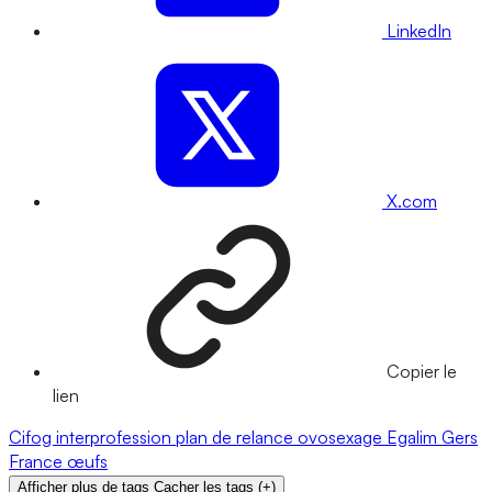
LinkedIn
X.com
Copier le
lien
Cifog
interprofession
plan de relance
ovosexage
Egalim
Gers
France
œufs
Afficher plus de tags
Cacher les tags
(
+
)