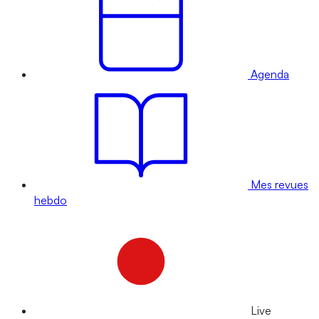
Agenda
Mes revues
hebdo
Live