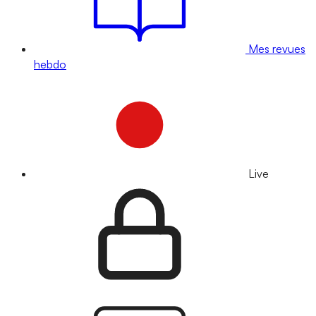
Mes revues
hebdo
Live