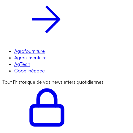
Agrofourniture
Agroalimentaire
AgTech
Coop-négoce
Tout l'historique de vos newsletters quotidiennes