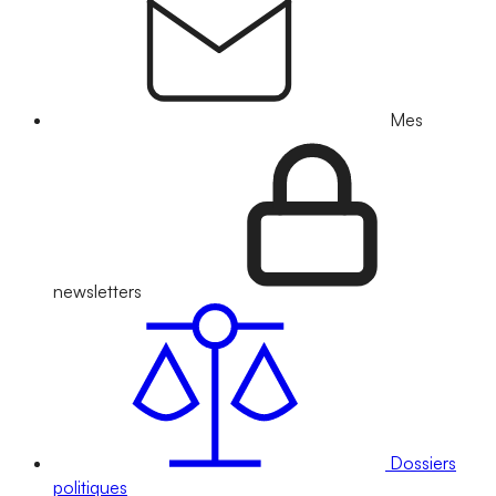
Mes
newsletters
Dossiers
politiques