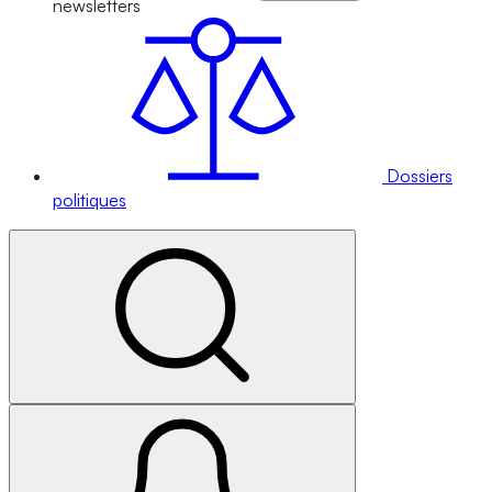
newsletters
Dossiers
politiques