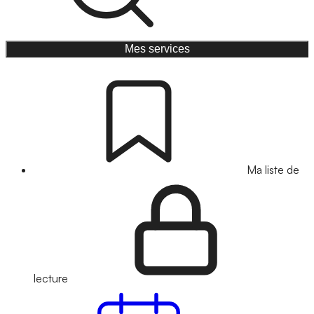
Mes services
Ma liste de
lecture