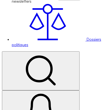
newsletters
Dossiers
politiques