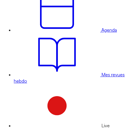
Agenda
Mes revues
hebdo
Live