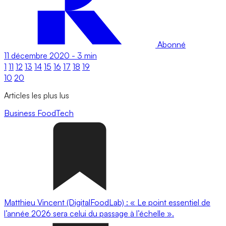
Abonné
11 décembre 2020
-
3 min
1
11
12
13
14
15
16
17
18
19
10
20
Articles les plus lus
Business
FoodTech
Matthieu Vincent (DigitalFoodLab) : « Le point essentiel de
l’année 2026 sera celui du passage à l’échelle ».