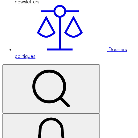
newsletters
Dossiers
politiques