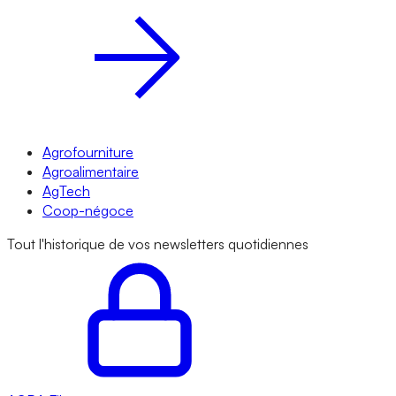
Agrofourniture
Agroalimentaire
AgTech
Coop-négoce
Tout l'historique de vos newsletters quotidiennes