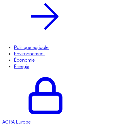
Politique agricole
Environnement
Économie
Énergie
AGRA
Europe