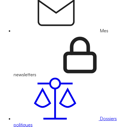
Mes
newsletters
Dossiers
politiques