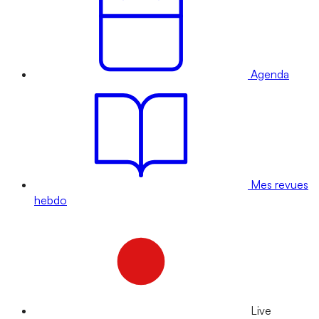
Agenda
Mes revues
hebdo
Live