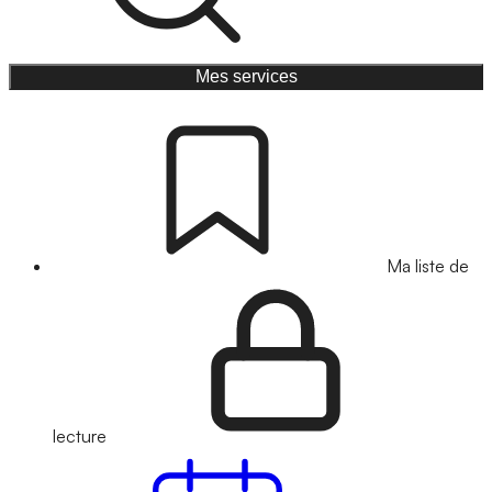
Mes services
Ma liste de
lecture