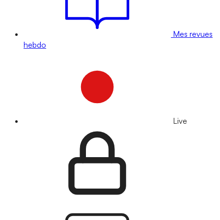
Mes revues
hebdo
Live