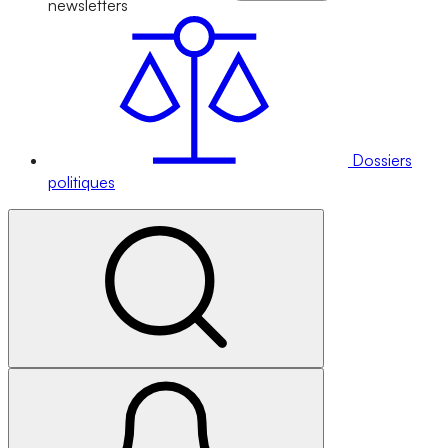
newsletters
Dossiers
politiques