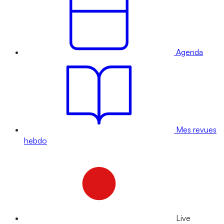
Agenda
Mes revues
hebdo
Live