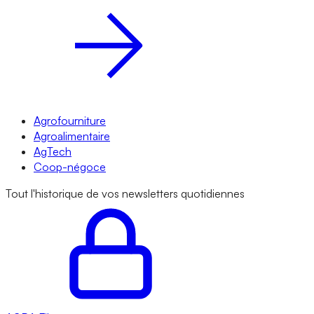
Agrofourniture
Agroalimentaire
AgTech
Coop-négoce
Tout l'historique de vos newsletters quotidiennes