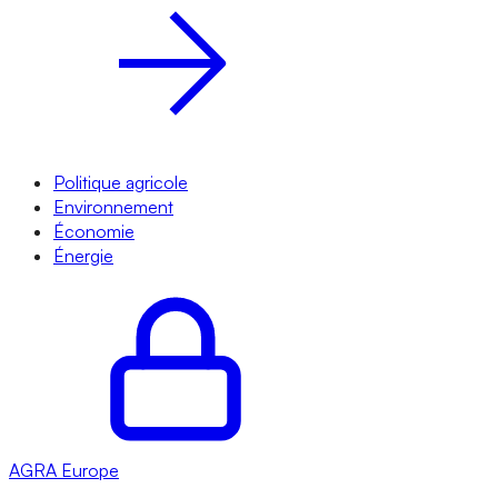
Politique agricole
Environnement
Économie
Énergie
AGRA
Europe