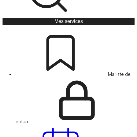
Mes services
Ma liste de
lecture