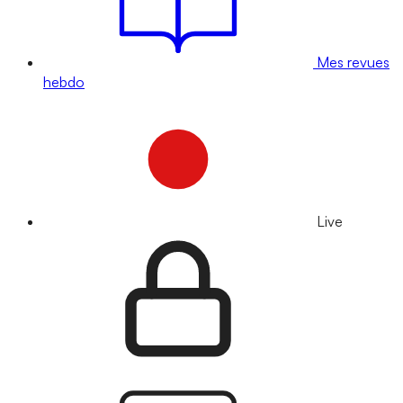
Mes revues
hebdo
Live