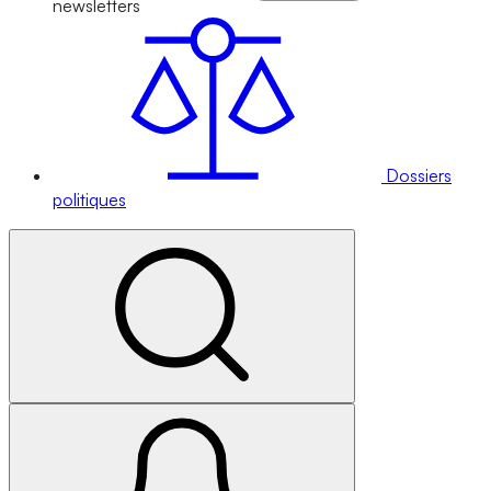
newsletters
Dossiers
politiques