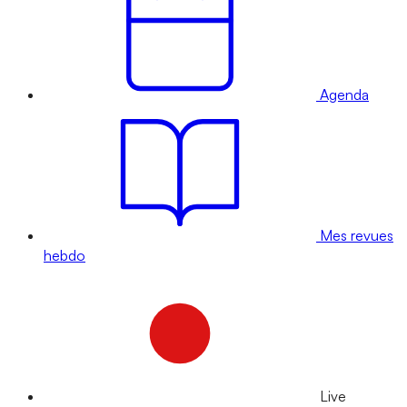
Agenda
Mes revues
hebdo
Live