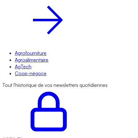
Agrofourniture
Agroalimentaire
AgTech
Coop-négoce
Tout l'historique de vos newsletters quotidiennes