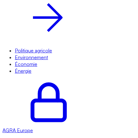
Politique agricole
Environnement
Économie
Énergie
AGRA
Europe