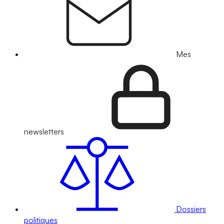
Mes
newsletters
Dossiers
politiques