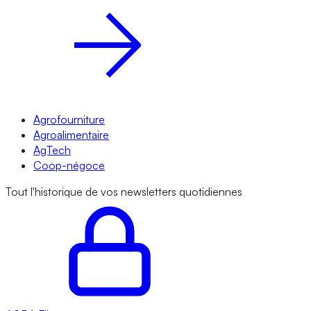
Agrofourniture
Agroalimentaire
AgTech
Coop-négoce
Tout l'historique de vos newsletters quotidiennes