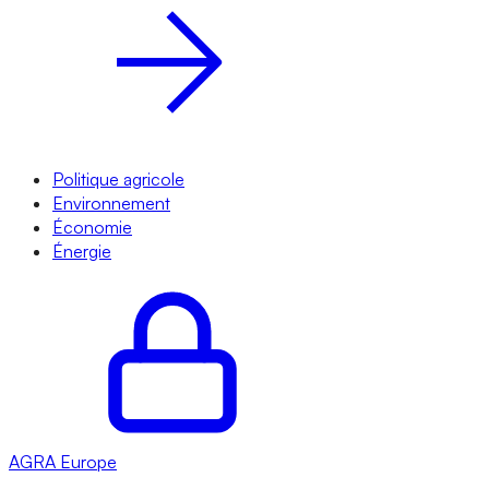
Politique agricole
Environnement
Économie
Énergie
AGRA
Europe