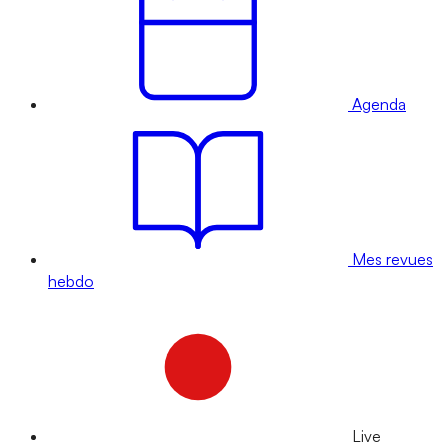
Agenda
Mes revues
hebdo
Live