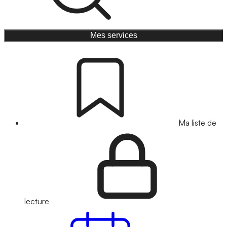
Mes services
Ma liste de
lecture