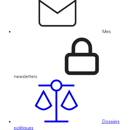
Mes
newsletters
Dossiers
politiques