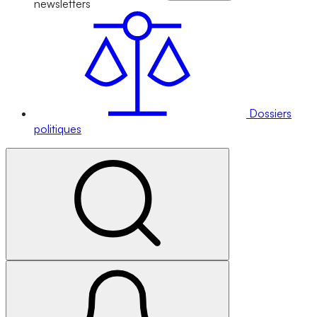
newsletters
Dossiers
politiques