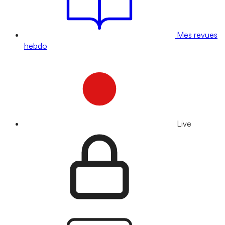
Mes revues
hebdo
Live