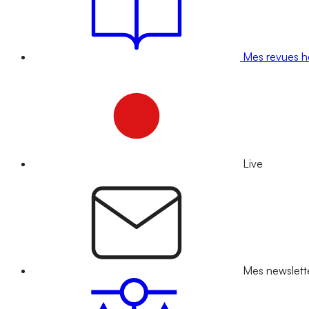
Mes revues 
Live
Mes newslett