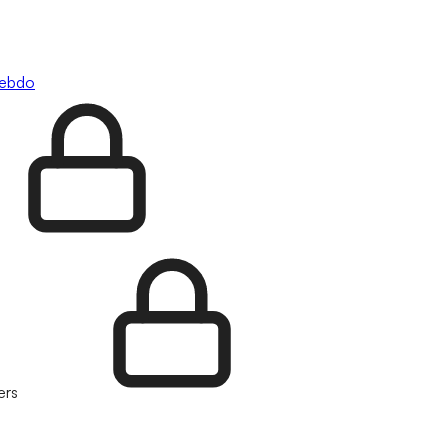
hebdo
ers