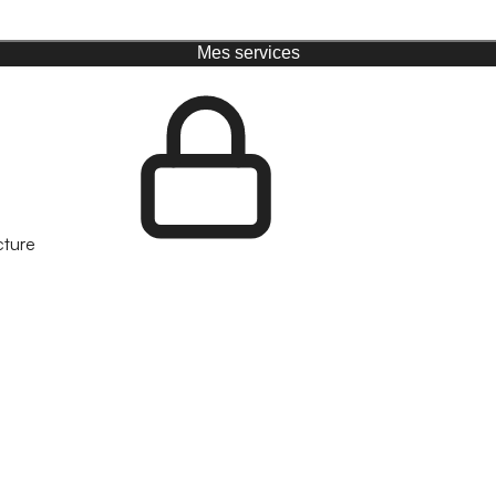
Mes services
cture