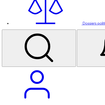
Dossiers poli