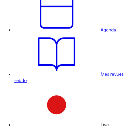
Agenda
Mes revues
hebdo
Live