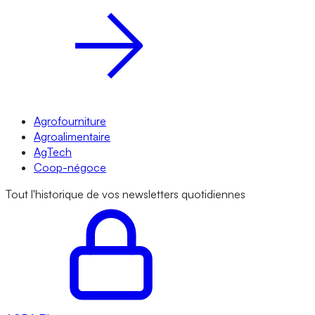
Agrofourniture
Agroalimentaire
AgTech
Coop-négoce
Tout l'historique de vos newsletters quotidiennes