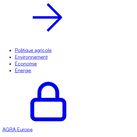
Politique agricole
Environnement
Économie
Énergie
AGRA
Europe