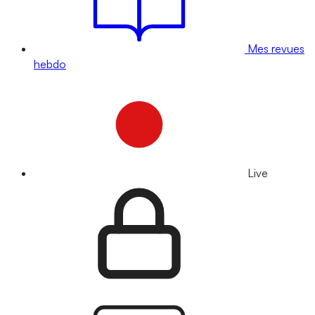
Mes revues
hebdo
Live