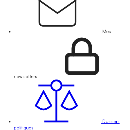
Mes
newsletters
Dossiers
politiques