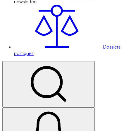
newsletters
Dossiers
politiques