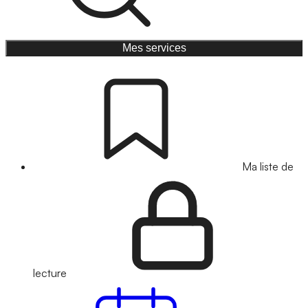
Mes services
Ma liste de
lecture