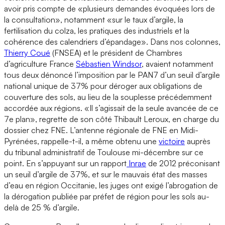
avoir pris compte de «plusieurs demandes évoquées lors de
la consultation», notamment «sur le taux d’argile, la
fertilisation du colza, les pratiques des industriels et la
cohérence des calendriers d’épandage». Dans nos colonnes,
Thierry Coué
(FNSEA) et le président de Chambres
d’agriculture France
Sébastien Windsor
, avaient notamment
tous deux dénoncé l’imposition par le PAN7 d’un seuil d’argile
national unique de 37% pour déroger aux obligations de
couverture des sols, au lieu de la souplesse précédemment
accordée aux régions. «Il s’agissait de la seule avancée de ce
7e plan», regrette de son côté Thibault Leroux, en charge du
dossier chez FNE. L’antenne régionale de FNE en Midi-
Pyrénées, rappelle-t-il, a même obtenu une
victoire
auprès
du tribunal administratif de Toulouse mi-décembre sur ce
point. En s’appuyant sur un rapport
Inrae
de 2012 préconisant
un seuil d’argile de 37%, et sur le mauvais état des masses
d’eau en région Occitanie, les juges ont exigé l’abrogation de
la dérogation publiée par préfet de région pour les sols au-
delà de 25 % d’argile.