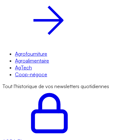
Agrofourniture
Agroalimentaire
AgTech
Coop-négoce
Tout l'historique de vos newsletters quotidiennes