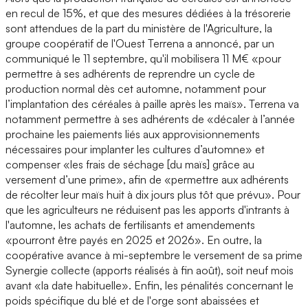
en recul de 15%, et que des mesures dédiées à la trésorerie
sont attendues de la part du ministère de l'Agriculture, la
groupe coopératif de l'Ouest Terrena a annoncé, par un
communiqué le 11 septembre, qu'il mobilisera 11 M€ «pour
permettre à ses adhérents de reprendre un cycle de
production normal dès cet automne, notamment pour
l’implantation des céréales à paille après les maïs». Terrena va
notamment permettre à ses adhérents de «décaler à l’année
prochaine les paiements liés aux approvisionnements
nécessaires pour implanter les cultures d’automne» et
compenser «les
frais de séchage [du maïs] grâce au
versement d’une prime», afin de «permettre aux adhérents
de récolter leur maïs huit à dix jours plus tôt que prévu». Pour
que les agriculteurs ne réduisent pas les apports d'intrants à
l'automne, les achats de fertilisants et amendements
«pourront être payés en 2025 et 2026». En outre, la
coopérative avance à mi-septembre le versement de sa prime
Synergie collecte (apports réalisés à fin août), soit neuf mois
avant «la date habituelle». Enfin, les pénalités concernant le
poids spécifique du blé et de l'orge sont abaissées et