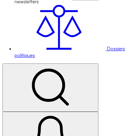
newsletters
Dossiers
politiques