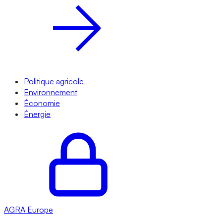
Politique agricole
Environnement
Économie
Énergie
AGRA
Europe