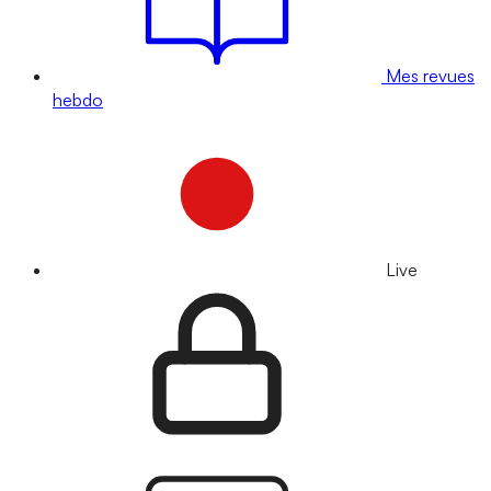
Mes revues
hebdo
Live