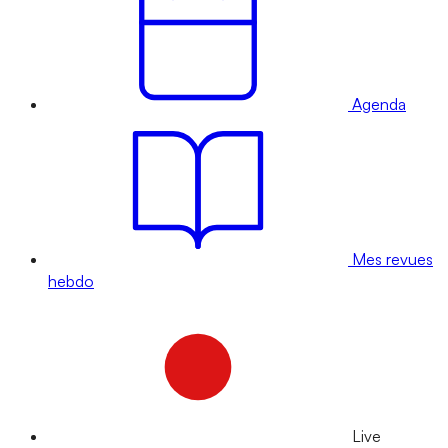
Agenda
Mes revues
hebdo
Live