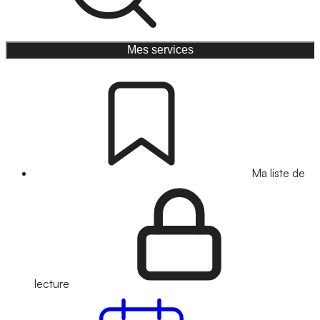
Mes services
Ma liste de
lecture