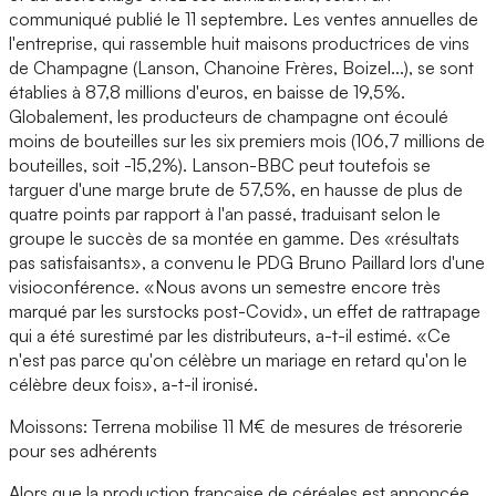
communiqué publié le 11 septembre. Les ventes annuelles de
l'entreprise, qui rassemble huit maisons productrices de vins
de Champagne (Lanson, Chanoine Frères, Boizel...), se sont
établies à 87,8 millions d'euros, en baisse de 19,5%.
Globalement, les producteurs de champagne ont écoulé
moins de bouteilles sur les six premiers mois (106,7 millions de
bouteilles, soit -15,2%). Lanson-BBC peut toutefois se
targuer d'une marge brute de 57,5%, en hausse de plus de
quatre points par rapport à l'an passé, traduisant selon le
groupe le succès de sa montée en gamme. Des «résultats
pas satisfaisants», a convenu le PDG Bruno Paillard lors d'une
visioconférence. «Nous avons un semestre encore très
marqué par les surstocks post-Covid», un effet de rattrapage
qui a été surestimé par les distributeurs, a-t-il estimé. «Ce
n'est pas parce qu'on célèbre un mariage en retard qu'on le
célèbre deux fois», a-t-il ironisé.
Moissons: Terrena mobilise 11 M€ de mesures de trésorerie
pour ses adhérents
Alors que la production française de céréales est annoncée