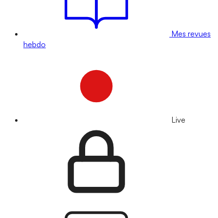
Mes revues
hebdo
Live