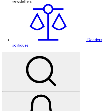
newsletters
Dossiers
politiques