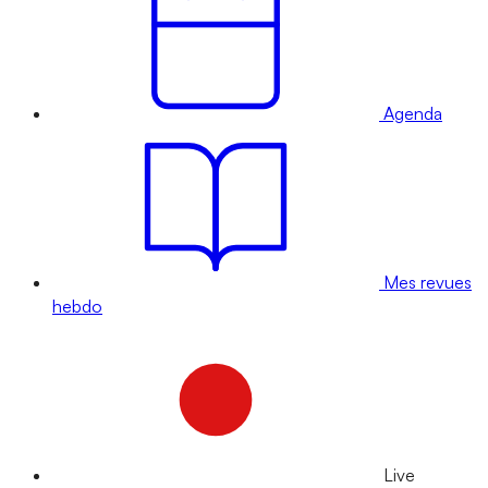
Agenda
Mes revues
hebdo
Live