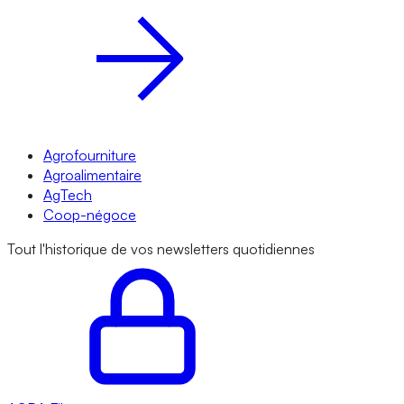
Agrofourniture
Agroalimentaire
AgTech
Coop-négoce
Tout l'historique de vos newsletters quotidiennes