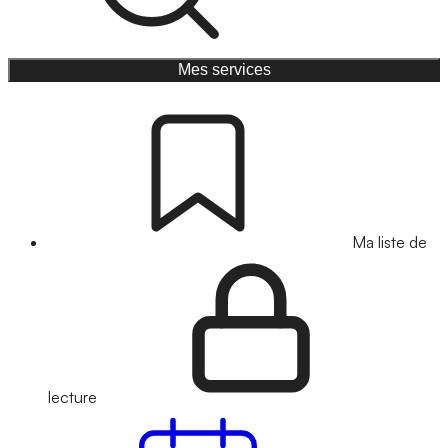
Mes services
Ma liste de
lecture