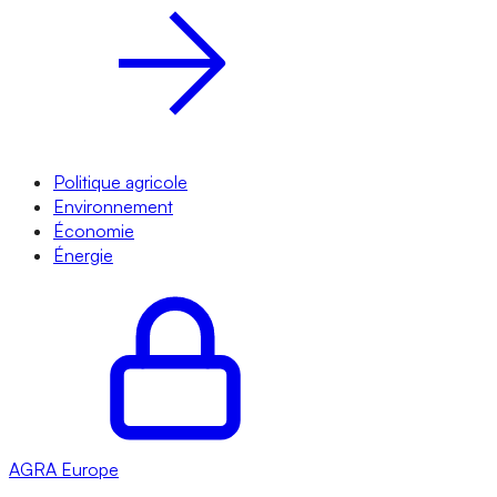
Politique agricole
Environnement
Économie
Énergie
AGRA
Europe