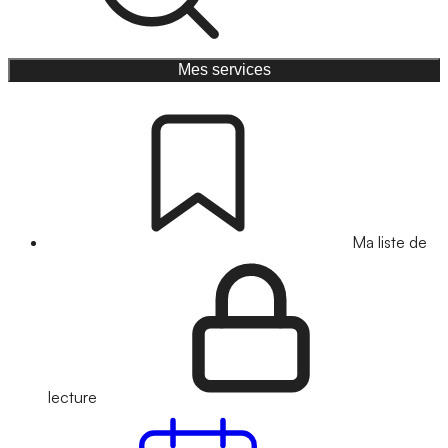
Mes services
Ma liste de
lecture