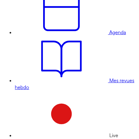
Agenda
Mes revues
hebdo
Live