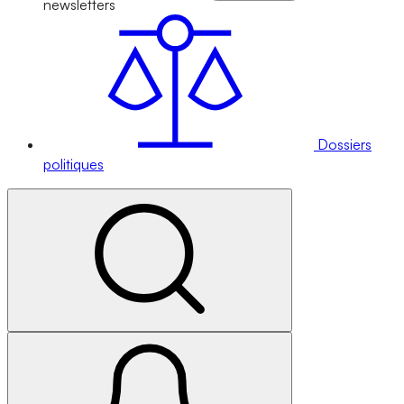
newsletters
Dossiers
politiques