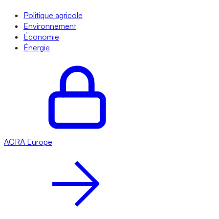
Politique agricole
Environnement
Économie
Énergie
AGRA
Europe