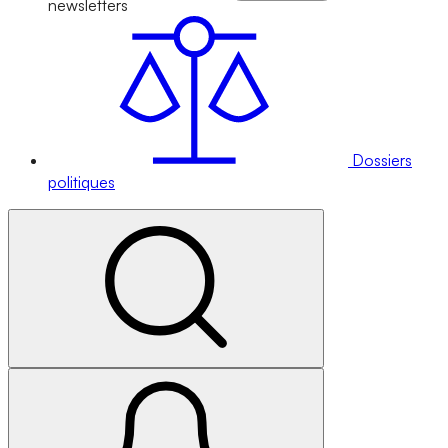
newsletters
Dossiers
politiques