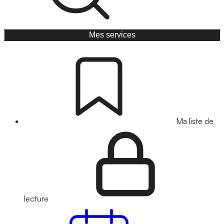
Mes services
Ma liste de
lecture