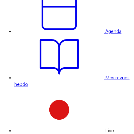
Agenda
Mes revues
hebdo
Live