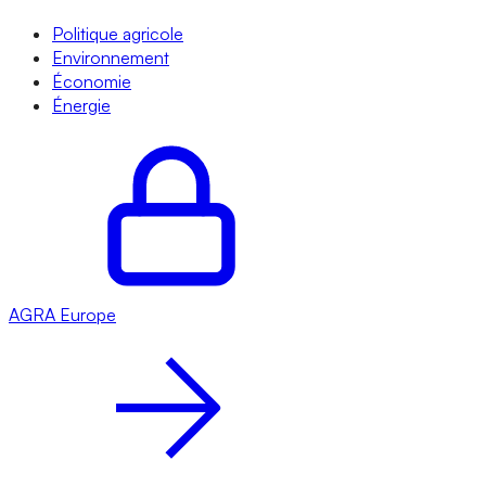
Politique agricole
Environnement
Économie
Énergie
AGRA
Europe